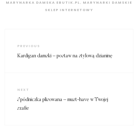
MARYNARKA DAMSKA EBUTIK.PL
,
MARYNARKI DAMSKIE
SKLEP INTERNETOWY
Nawigacja
wpisu
Previous
PREVIOUS
Post
Kardigan damski – postaw na stylową dzianinę
Next
NEXT
Post
Spódniczka plisowana – must-have w Twojej
szafie