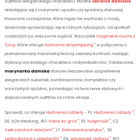
outfitowi eleganckiego charakteru. Modne
ubrania damskie
składające się z marynarki i spodni czy spódnicy stanowią
klasyczne rozwiązanie, które nigdy nie wychodzi z mody,
doskonale sprawdzając się w różnych sytuacjach, od spotkań
rodzinnych po wieczorne wyjścia. Wzorzyste
oryginalne ciuchy z
Turcji
, które oferuje
hurtownia dropshipping
w połączeniu z
jednokolorową marynarką tworzą ciekawy kontrast, nadając
stylizacji wyrazistego charakteru i indywidualności. Ostatecznie,
marynarka damska
stanowi niezawodne uzupełnienie
eleganckich sukienek, kombinezonów, kompletów czy
wzorzystych spódnic, pozwalając na tworzenie stylowych i
dopracowanych outfitów na różne okazje.
Sprawdź, co oferuje
Hurtownia odzieży
– PL.
Hurtownia odzieży
,
DE. b2b kleidung , RO.
haine en gros
, EE.
hulgimüük
, CZ.
Velkoobchod oblečení
, LT.
Didmeninė prekyba
, SK.
veľkoobchod s oblečením
, EN.
wholesale clothing
, RO.