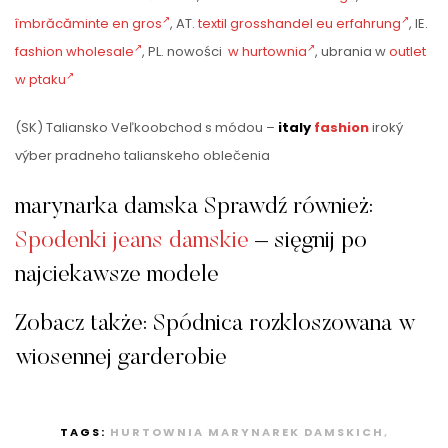
îmbrăcăminte en gros
, AT.
textil grosshandel eu erfahrung
, IE.
fashion wholesale
, PL. nowości
w hurtownia
, ubrania w
outlet
w ptaku
(SK) Taliansko Veľkoobchod s módou –
italy
fashion
iroký
výber pradneho talianskeho oblečenia
marynarka damska Sprawdź również:
Spodenki jeans damskie
– sięgnij po
najciekawsze modele
Zobacz także: Spódnica rozkloszowana w
wiosennej garderobie
TAGS:
HURTOWNIA MARYNAREK DAMSKICH
,