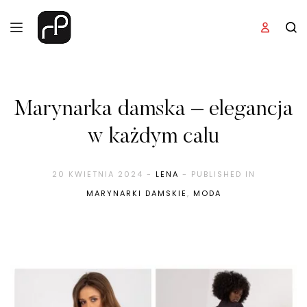
Marynarka damska – elegancja
w każdym calu
20 KWIETNIA 2024
-
LENA
- PUBLISHED IN
MARYNARKI DAMSKIE
,
MODA