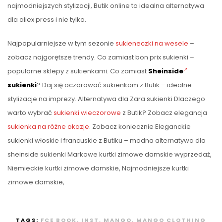
najmodniejszych stylizacji, Butik online to idealna alternatywa
dla aliex press i nie tylko.
Najpopularniejsze w tym sezonie
sukieneczki na wesele
–
zobacz najgorętsze trendy. Co zamiast bon prix sukienki –
popularne sklepy z sukienkami. Co zamiast
Sheinside
sukienki
? Daj się oczarować sukienkom z Butik – idealne
stylizacje na imprezy. Alternatywa dla Zara sukienki Dlaczego
warto wybrać
sukienki wieczorowe
z Butik? Zobacz elegancja
sukienka na różne okazje
. Zobacz koniecznie Eleganckie
sukienki włoskie i francuskie z Butiku – modna alternatywa dla
sheinside sukienki Markowe kurtki zimowe damskie wyprzedaż,
Niemieckie kurtki zimowe damskie, Najmodniejsze kurtki
zimowe damskie,
TAGS:
FCE BOOK
,
INST
,
MANGO
,
MANGO CLOTHING