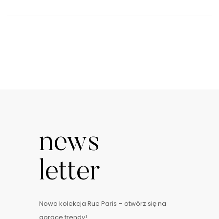
news
letter
Nowa kolekcja Rue Paris – otwórz się na
gorące trendy!