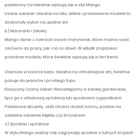
pastelowy róż idealnie wpisują się w styl Mango.
Lniane sukienki: Idealne na lato, lekkie i przewiewne modele to
doskonały wybór na upalne dni.
b) Marynarki i żakiety
Mango słynie z oversize’owych marynarek, które można nosić
zarówno do pracy, jak i na co dzień. W eButik znajdziesz
podobne modele, które świetnie wpisują się w ten trend.
Oversize w kolorze beżu: Idealna na chłodniejsze dni, świetnie
pasuje do jeansów i prostego topu.
Klasyczny czarny żakiet: Niezastąpiony w każdej garderobie,
łącz go z ołówkową spódnicą lub spodniami cygaretkami.
Pastelowe akcenty: Jeśli chcesz dodać koloru, postaw na
subtelne odcienie błękitu czy brzoskwini.
c) Spodnie i spódnice
W stylu Mango ważną rolę odgrywają spodnie o luźnych krojach