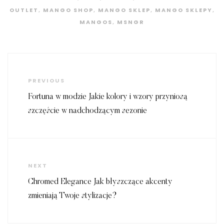
OUTLET
,
MANGO SHOP
,
MANGO SKLEP
,
MANGO SKLEPY
,
MANGOS
,
MSNGR
Nawigacja
wpisu
Previous
PREVIOUS
Post
Fortuna w modzie Jakie kolory i wzory przyniosą
szczęście w nadchodzącym sezonie
Next
NEXT
Post
Chromed Elegance Jak błyszczące akcenty
zmieniają Twoje stylizacje?