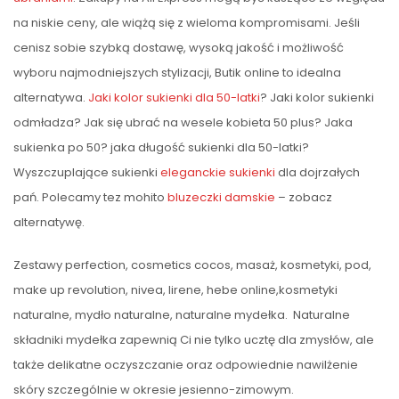
na niskie ceny, ale wiążą się z wieloma kompromisami. Jeśli
cenisz sobie szybką dostawę, wysoką jakość i możliwość
wyboru najmodniejszych stylizacji, Butik online to idealna
alternatywa.
Jaki kolor sukienki dla 50-latki
? Jaki kolor sukienki
odmładza? Jak się ubrać na wesele kobieta 50 plus? Jaka
sukienka po 50? jaka długość sukienki dla 50-latki?
Wyszczuplające sukienki
eleganckie sukienki
dla dojrzałych
pań. Polecamy tez mohito
bluzeczki damskie
– zobacz
alternatywę.
Zestawy perfection, cosmetics cocos, masaż, kosmetyki, pod,
make up revolution, nivea, lirene, hebe online,kosmetyki
naturalne, mydło naturalne, naturalne mydełka. Naturalne
składniki mydełka zapewnią Ci nie tylko ucztę dla zmysłów, ale
także delikatne oczyszczanie oraz odpowiednie nawilżenie
skóry szczególnie w okresie jesienno-zimowym.