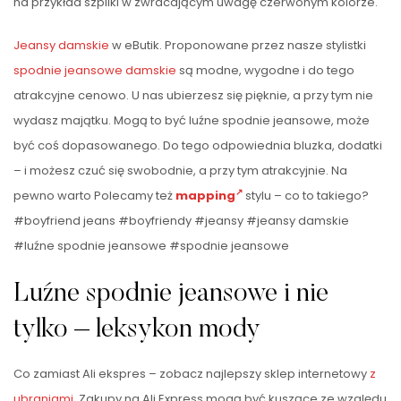
na przykład szpilki w zwracającym uwagę czerwonym kolorze.
Jeansy damskie
w eButik. Proponowane przez nasze stylistki
spodnie jeansowe damskie
są modne, wygodne i do tego
atrakcyjne cenowo. U nas ubierzesz się pięknie, a przy tym nie
wydasz majątku. Mogą to być luźne spodnie jeansowe, może
być coś dopasowanego. Do tego odpowiednia bluzka, dodatki
– i możesz czuć się swobodnie, a przy tym atrakcyjnie. Na
pewno warto Polecamy też
mapping
stylu – co to takiego?
#boyfriend jeans #boyfriendy #jeansy #jeansy damskie
#luźne spodnie jeansowe #spodnie jeansowe
Luźne spodnie jeansowe i nie
tylko – leksykon mody
Co zamiast Ali ekspres – zobacz najlepszy sklep internetowy
z
ubraniami
. Zakupy na Ali Express mogą być kuszące ze względu