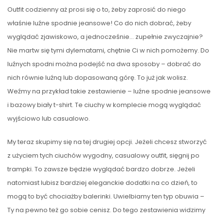
Outfit codzienny aż prosi się o to, żeby zaprosić do niego
właśnie luźne spodnie jeansowe! Co do nich dobrać, żeby
wyglądać zjawiskowo, a jednocześnie… zupełnie zwyczajnie?
Nie martw się tymi dylematami, chętnie Ci w nich pomożemy. Do
luźnych spodni można podejść na dwa sposoby – dobrać do
nich równie luźną lub dopasowaną górę. To już jak wolisz.
Weźmy na przykład takie zestawienie – luźne spodnie jeansowe
i bazowy biały t-shirt. Te ciuchy w komplecie mogą wyglądać
wyjściowo lub casualowo.
My teraz skupimy się na tej drugiej opcji. Jeżeli chcesz stworzyć
z użyciem tych ciuchów wygodny, casualowy outfit, sięgnij po
trampki. To zawsze będzie wyglądać bardzo dobrze. Jeżeli
natomiast lubisz bardziej eleganckie dodatki na co dzień, to
mogą to być chociażby balerinki. Uwielbiamy ten typ obuwia –
Ty na pewno też go sobie cenisz. Do tego zestawienia widzimy