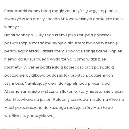
Posiadaczki wanny będą mogły zanurzyć się w gęstej pianie i
stworzyć w ten prosty sposób SPA we własnym domu! Nie masz
wanny?
Nic straconego – użyj tego kremu jako żelu pod prysznic i
pozwól rozpieszczać mu swoje ciało. Krem ma konsystencję
perłowego nektaru, dzięki czemu podnosi rangę każdej kąpieli
niemal do luksusowego wydarzenia! Sama widzisz, że
kosmetyki Allverne podkreślają kobiecość oraz pozwalają
poczuć się wyjątkowo podczas tak prostych, codziennych
czynności. Nawilżający krem do kąpieli i pod prysznic od
Allverne zamknięto w ślicznym flakonie, który nieustannie cieszy
oko. Must-have na jesień! Polecmy też woda micelarna Allverne
– jest przeznaczona do każdego rodzaju skóry – także do
wrażliwej czy naczynkowej.