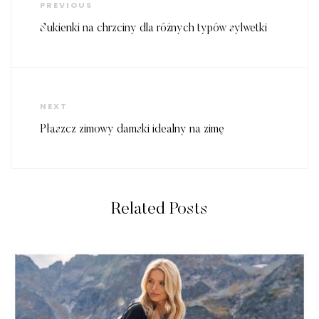
wpisu
Previous
PREVIOUS
Post
Sukienki na chrzciny dla różnych typów sylwetki
Next
NEXT
Post
Płaszcz zimowy damski idealny na zimę
Related Posts