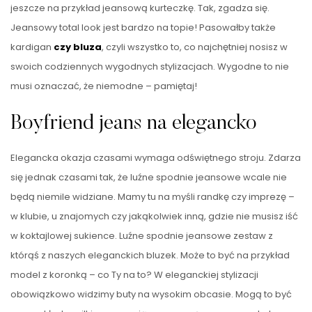
jeszcze na przykład jeansową kurteczkę. Tak, zgadza się.
Jeansowy total look jest bardzo na topie! Pasowałby także
kardigan
czy bluza
, czyli wszystko to, co najchętniej nosisz w
swoich codziennych wygodnych stylizacjach. Wygodne to nie
musi oznaczać, że niemodne – pamiętaj!
Boyfriend jeans na elegancko
Elegancka okazja czasami wymaga odświętnego stroju. Zdarza
się jednak czasami tak, że luźne spodnie jeansowe wcale nie
będą niemile widziane. Mamy tu na myśli randkę czy imprezę –
w klubie, u znajomych czy jakąkolwiek inną, gdzie nie musisz iść
w koktajlowej sukience. Luźne spodnie jeansowe zestaw z
którąś z naszych eleganckich bluzek. Może to być na przykład
model z koronką – co Ty na to? W eleganckiej stylizacji
obowiązkowo widzimy buty na wysokim obcasie. Mogą to być