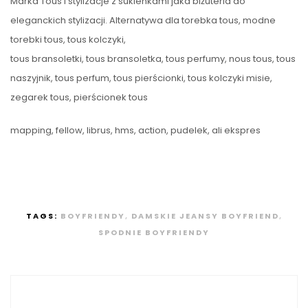
Marka Tous i stylizacje z sukienkami jaka biżuteria do
eleganckich stylizacji. Alternatywa dla torebka tous, modne
torebki tous, tous kolczyki,
tous bransoletki, tous bransoletka, tous perfumy, nous tous, tous
naszyjnik, tous perfum, tous pierścionki, tous kolczyki misie,
zegarek tous, pierścionek tous
mapping, fellow, librus, hms, action, pudelek, ali ekspres
TAGS:
BOYFRIENDY
,
DAMSKIE JEANSY BOYFRIEND
,
SPODNIE BOYFRIENDY
Nawigacja