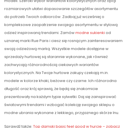
modeli. Szeroki wybór wariantów kolorystycznych oraz opcji
rozmiarowych ułatwi dopasowanie szczegółów asortymentu
do potrzeb Twoich odbiorców. Zadbaj już wcześniej o
kompleksowe zaopatrzenie swojego asortymentu w stylową
odzież inspirowaną trendami. Zamów
modne sukienki
od
uznanej marki Rue Paris i ciesz się rosnącym zainteresowaniem
swoją odzieżową marką. Wszystkie modele dostępne w
sprzedaży hurtowej są starannie wykonane, jak również
zachwycają różnorodnością ciekawych wariantów
kolorystycznych. Na Twoje hurtowe zakupy czekają m.in.
modele w kolorze khaki, beżowe czy czarne. Ich różnorodna
długość oraz krój sprawią, że będą się znakomicie
prezentowały na każdym typie sylwetki. Daj się zainspirować
światowymi trendami i wzbogać kolekcję swojego sklepu o
modne ubrania wykonane z lekkiego, przyjaznego skórze lnu.
Sprawdź także:
Top damski basic feel good w hurcie – zobacz