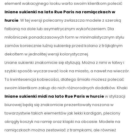
element wakacyjnego looku warto swoim klientkom polecić
lniane sukienki na lato Rue Paris na ramiączkach w
hurcie
. W tej wersji polecamy zwłaszcza modele z szeroką
falbaną na dole lub asymetrycznym wykończeniem. Dla
miłośniczek ponadczasowych form w minimalistycznym stylu
zamów koniecznie luźną sukienkę przed kolano z trójkątnym
dekoltem w jednolitej wersji kolorystycznej.
Lniane sukienki znakomicie się stylizują. Można z nimi w łatwy i
szybki sposób wyczarować look na miasto, a nawet na wieczór.
To kwintesencja kobiecości, dlatego śmiało możesz polecać
swoim klientkom zakup do nich różnorodnych dodatków. Khaki
lniane sukienki midi na lato Rue Paris w hurcie
w stylizacji
biurowej będą się znakomicie prezentowały noszona w
towarzystwie takich elementów jak lekki kardigan, pleciony
okrągły koszyk na ramię oraz klapki na obcasie. Modele na
ramiączkach można zestawiać z trampkami, ale również