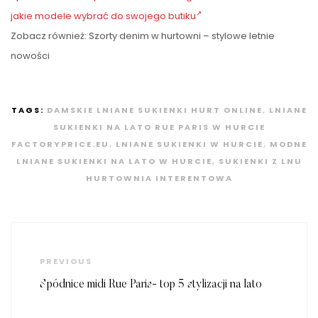
jakie modele wybrać do swojego butiku
Zobacz również: Szorty denim w hurtowni – stylowe letnie
nowości
TAGS:
DAMSKIE LNIANE SUKIENKI HURT ONLINE
,
LNIANE
SUKIENKI NA LATO RUE PARIS W HURCIE
FACTORYPRICE.EU
,
LNIANE SUKIENKI W HURCIE
,
MODNE
LNIANE SUKIENKI NA LATO W HURCIE
,
SUKIENKI Z LNU
HURTOWNIA INTERENTOWA
Nawigacja
wpisu
Previous
PREVIOUS
Post
Spódnice midi Rue Paris- top 5 stylizacji na lato