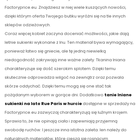
Factoryprice.eu. Znajdziesz w niej wiele kuszących nowości,
dzięki którym oferta Twojego butiku wyróżni się na tle innych
sklepów odzieżowych.
Coraz więcej kobiet zaczyna doceniać możliwości, jakie dają
letnie sukienki wykonane z lnu. Ten materiał bywa wymagający,
ponieważ łatwo się gniecie, ale tę jedną niewielką
niedogodność zakrywają inne ważne zalety. Tkanina lniana
charakteryzuje się dość szerokim splotem. Dzięki temu
skutecznie odprowadza wilgoć na zewnątrz oraz pozwala
skórze oddychać. Dzięki temu mogą się one stać tak
pożądanym wyborem w gorące dni. Dodatkowo
tanie lniane
sukienki na lato Rue Paris w hurcie
dostępne w sprzedaży na
Factoryprice.eu zazwyczaj charakteryzują się luźnym krojem.
Sprawia to, że nie opinają ciała i zapewniają przyjemną
swobodę ruchów. I jeszcze inna istotna zaleta: len należy do
naturalnych materiałów, które cieszą się rosnącym