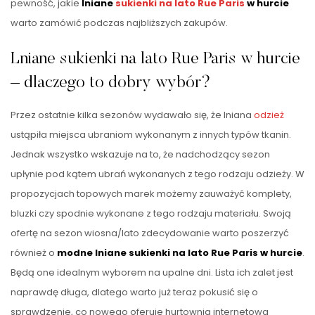
pewność, jakie
lniane
sukienki na lato
Rue Paris
w hurcie
warto zamówić podczas najbliższych zakupów.
Lniane sukienki na lato Rue Paris w hurcie
– dlaczego to dobry wybór?
Przez ostatnie kilka sezonów wydawało się, że lniana
odzież
ustąpiła miejsca ubraniom wykonanym z innych typów tkanin.
Jednak wszystko wskazuje na to, że nadchodzący sezon
upłynie pod kątem ubrań wykonanych z tego rodzaju odzieży. W
propozycjach topowych marek możemy zauważyć komplety,
bluzki czy spodnie wykonane z tego rodzaju materiału. Swoją
ofertę na sezon wiosna/lato zdecydowanie warto poszerzyć
również o
modne lniane sukienki na lato Rue Paris w hurcie
.
Będą one idealnym wyborem na upalne dni. Lista ich zalet jest
naprawdę długa, dlatego warto już teraz pokusić się o
sprawdzenie, co nowego oferuje hurtownia internetowa