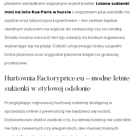
płaskimi sandałkami wiązanymi wokół kostek.
Lniane sukienki
mini na lato Rue Paris w hurcie
z wiązaniem plus sandałki na
szpilce oraz błyszcząca kopertówka – ten zestaw będzie
idealnym wyborem na wyjście do restauracji czy na randkę.
Śmiało można narzucić ten typ odzieży na kostium kąpielowy
wybierając się na plażę. Całość urlopowego looku uzupełni
torba plażowa oraz wygodne plecione klapki na grubszej
podeszwie.
Hurtownia Factoryprice.eu – modne letnie
sukienki w stylowej odsłonie
Przeglądając najnowszą hurtową odsłonę dostępną w
sprzedaży online z pewnością nie będziesz się nudzić.
Doświadczeni styliści zadbali o to, by letniej kolekcji nie zabrakło
nie tylko zwiewnych czy eleganckich, ale również lnianych