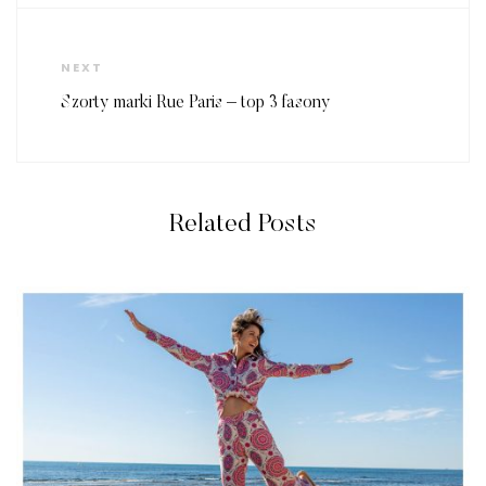
Next
NEXT
Post
Szorty marki Rue Paris – top 3 fasony
Related Posts