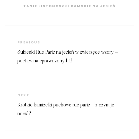
TANIE LISTONOSZKI DAMSKIE NA JESIEŃ
Nawigacja
wpisu
Previous
PREVIOUS
Post
Sukienki Rue Paris na jesień w zwierzęce wzory –
postaw na sprawdzony hit!
Next
NEXT
Post
Krótkie kamizelki puchowe rue paris – z czym je
nosić?