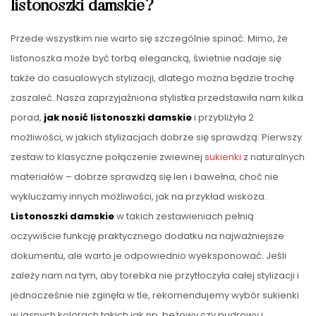
listonoszki damskie?
Przede wszystkim nie warto się szczególnie spinać. Mimo, że
listonoszka może być torbą elegancką, świetnie nadaje się
także do casualowych stylizacji, dlatego można będzie trochę
zaszaleć. Nasza zaprzyjaźniona stylistka przedstawiła nam kilka
porad,
jak nosić listonoszki damskie
i przybliżyła 2
możliwości, w jakich stylizacjach dobrze się sprawdzą. Pierwszy
zestaw to klasyczne połączenie zwiewnej
sukienki
z naturalnych
materiałów – dobrze sprawdzą się len i bawełna, choć nie
wykluczamy innych możliwości, jak na przykład wiskoza.
Listonoszki damskie
w takich zestawieniach pełnią
oczywiście funkcję praktycznego dodatku na najważniejsze
dokumentu, ale warto je odpowiednio wyeksponować. Jeśli
zależy nam na tym, aby torebka nie przytłoczyła całej stylizacji i
jednocześnie nie zginęła w tle, rekomendujemy wybór sukienki
w jasnych kolorach takich jak np. beżowy czy pudrowy i