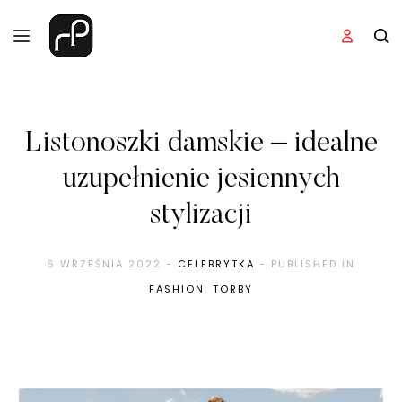
Listonoszki damskie – idealne
uzupełnienie jesiennych
stylizacji
6 WRZEŚNIA 2022
-
CELEBRYTKA
- PUBLISHED IN
FASHION
,
TORBY