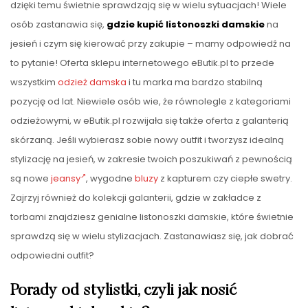
dzięki temu świetnie sprawdzają się w wielu sytuacjach! Wiele
osób zastanawia się,
gdzie kupić listonoszki damskie
na
jesień i czym się kierować przy zakupie – mamy odpowiedź na
to pytanie! Oferta sklepu internetowego eButik.pl to przede
wszystkim
odzież damska
i tu marka ma bardzo stabilną
pozycję od lat. Niewiele osób wie, że równolegle z kategoriami
odzieżowymi, w eButik.pl rozwijała się także oferta z galanterią
skórzaną. Jeśli wybierasz sobie nowy outfit i tworzysz idealną
stylizację na jesień, w zakresie twoich poszukiwań z pewnością
są nowe
jeansy
, wygodne
bluzy
z kapturem czy ciepłe swetry.
Zajrzyj również do kolekcji galanterii, gdzie w zakładce z
torbami znajdziesz genialne listonoszki damskie, które świetnie
sprawdzą się w wielu stylizacjach. Zastanawiasz się, jak dobrać
odpowiedni outfit?
Porady od stylistki, czyli jak nosić