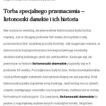
Torba specjalnego przeznaczenia –
listonoszki damskie i ich historia
Nie wszyscy wiedzą, że pierwotnie listonoszka była torbą
męską. Już w drugiej połowie XIX wieku korzystali z niej
pracownicy tzw. szybkiej poczty konnej. Jak sugeruje nazwa, w
listonoszce transportowano korespondencję osobistą
dostarczaną każdego dnia do adresatów. Szacuje się, że
pierwsze w historii
listonoszki damskie
pojawiły się w II
połowie XX wieku. Początkowo były to tzw. torby konduktorskie,
czyli półokrągłe sakiewki zamykane klapą ze sprzączką. Dziś
listonoszka pełni zupełnie inną funkcję. Jest torbą na co dzień,
często zastępując saszetki czy kopertówki, zwłaszcza w mniej
formalnych sytuacjach. Co ciekawe,
listonoszki damskie
to
jedne z najchętniej wybieranych rodzajów toreb. Skąd ten