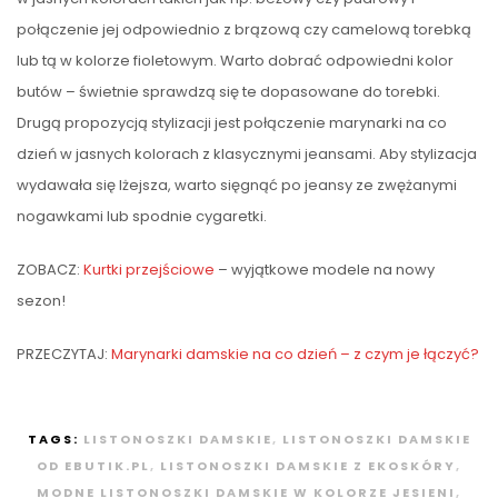
połączenie jej odpowiednio z brązową czy camelową torebką
lub tą w kolorze fioletowym. Warto dobrać odpowiedni kolor
butów – świetnie sprawdzą się te dopasowane do torebki.
Drugą propozycją stylizacji jest połączenie marynarki na co
dzień w jasnych kolorach z klasycznymi jeansami. Aby stylizacja
wydawała się lżejsza, warto sięgnąć po jeansy ze zwężanymi
nogawkami lub spodnie cygaretki.
ZOBACZ:
Kurtki przejściowe
– wyjątkowe modele na nowy
sezon!
PRZECZYTAJ:
Marynarki damskie na co dzień – z czym je łączyć?
TAGS:
LISTONOSZKI DAMSKIE
,
LISTONOSZKI DAMSKIE
OD EBUTIK.PL
,
LISTONOSZKI DAMSKIE Z EKOSKÓRY
,
MODNE LISTONOSZKI DAMSKIE W KOLORZE JESIENI
,