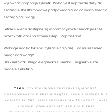
wyrównać proporcje sylwetki. Wybór jest naprawdę duży. Na
szczęście stylistki modowe podpowiadają, na co warto zwrócić
szczególną uwagę.
Letnie sukienki dostępne są w promocyjnych cenach jeszcze
przez krótki czas na stronie sklepu. Zapraszam!
Wakacje nad Bałtykiem: Stylizacje na plażę – co musisz mieć
będąc nad wodą?
Dla księżniczki: Długa elegancka sukienka – najpiękniejsze
modele z eButik.pl
TAGS:
CZY KOLOROWE SUKIENKI SĄ MODNE?
,
DOPASOWANE SUKIENKI W PRĄŻEK
,
JAKA SUKIENKA DLA
KOBIETY PO 50?
,
JAKIE SUKIENKI DLA 30 LATKI?
,
JAKIE
SUKIENKI ODMŁADZAJĄ?
,
JAKIE SUKIENKI