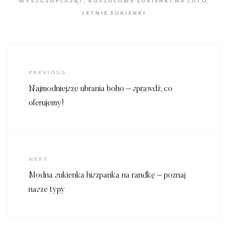
WYSZCZUPLAJĄ?
,
KOSZULOWE SUKIENKI NA LATO
,
LETNIE SUKIENKI
Nawigacja
wpisu
Previous
PREVIOUS
Post
Najmodniejsze ubrania boho – sprawdź, co
oferujemy!
Next
NEXT
Post
Modna sukienka hiszpanka na randkę – poznaj
nasze typy