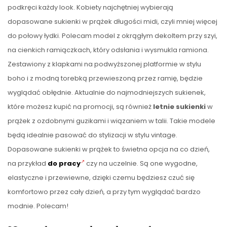
podkręci każdy look. Kobiety najchętniej wybierają
dopasowane sukienki w prążek długości midi, czyli mniej więcej
do połowy łydki. Polecam model z okrągłym dekoltem przy szyi,
na cienkich ramiączkach, który odsłania i wysmukla ramiona.
Zestawiony z klapkami na podwyższonej platformie w stylu
boho i z modną torebką przewieszoną przez ramię, będzie
wyglądać obłędnie. Aktualnie do najmodniejszych sukienek,
które możesz kupić na promocji, są również
letnie sukienki
w
prążek z ozdobnymi guzikami i wiązaniem w talii. Takie modele
będą idealnie pasować do stylizacji w stylu vintage.
Dopasowane sukienki w prążek to świetna opcja na co dzień,
na przykład
do pracy
czy na uczelnie. Są one wygodne,
elastyczne i przewiewne, dzięki czemu będziesz czuć się
komfortowo przez cały dzień, a przy tym wyglądać bardzo
modnie. Polecam!