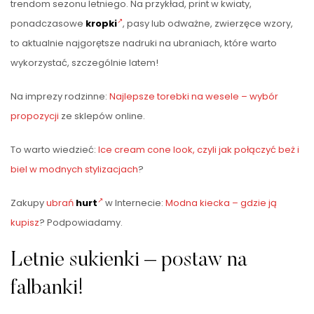
trendom sezonu letniego. Na przykład, print w kwiaty,
ponadczasowe
kropki
, pasy lub odważne, zwierzęce wzory,
to aktualnie najgorętsze nadruki na ubraniach, które warto
wykorzystać, szczególnie latem!
Na imprezy rodzinne:
Najlepsze torebki na wesele – wybór
propozycji
ze sklepów online.
To warto wiedzieć:
Ice cream cone look, czyli jak połączyć beż i
biel w modnych stylizacjach
?
Zakupy
ubrań
hurt
w Internecie:
Modna kiecka – gdzie ją
kupisz
? Podpowiadamy.
Letnie sukienki – postaw na
falbanki!