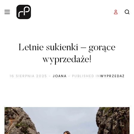
Letnie sukienki – gorące
wyprzedaże!
16 SIERPNIA 2025
-
JOANA
- PUBLISHED IN
WYPRZEDAŻ