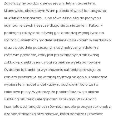
Zakończymy bardzo dziewczęcym i letnim akcentem.
Mianowicie, chciałabym Wam polecić również fantastyczne
sukienki
z falbankami. One również należą do jednych z
najmodniejszych i jeszcze długo się to nie zmieni. Falbanki
podkręcą każdy look, ożywią go i dodadzą więcej życia do
stylizacji. Uwielbiam modele sukienek z dekoltem w serduszko
oraz swobodnie puszczonym, asymetrycznym dołem z
krótszym przodem, który jest przekładany na tak zwaną
zakładkę, dzięki czemu nogi są pięknie wyeksponowane.
Ozdobne falbanki na wykończeniu sukienki sprawiają, ze
kobieta prezentuje się w takiej stylizacji obłędnie. Koniecznie
wybierz ten model w delikatnym, pudrowym kolorze i w
kolorowe printy. Wystarczy, że podkreślisz swoje piękno
subtelną biżuterią i eleganckimi szpilkami. W sklepach
internetowych znajdziesz również modele prostych sukienek z
ozdobna falbanką przy rękawie, która pomoże Ci również