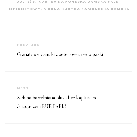
ODZIEŻY
,
KURTKA RAMONESKA DAMSKA SKLEP
INTERNETOWY
,
MODNA KURTKA RAMONESKA DAMSKA
Nawigacja
wpisu
Previous
PREVIOUS
Post
Granatowy damski sweter oversize w paski
Next
NEXT
Post
Zielona bawełniana bluza bez kaptura ze
ściągaczem RUE PARIS