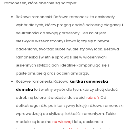
ramonesek, które obecnie są na topie:
Beżowe ramoneski: Beżowe ramoneski to doskonały
wybór dla tych, którzy pragną dodać odrobinę elegancji i
neutralności do swojej garderoby. Ten kolor jest
niezwykle wszechstronny i łatwo łączy się z innymi
odcieniami, tworząc subtelny, ale stylowy look. Beżowa
ramoneska świetnie sprawdzi się w wiosennych i
jesiennych stylizacjach, idealnie komponując się z
pastelami, bielą oraz odcieniami brązu.
Różowe ramoneski: Różowa
kurtka ramoneska
damska
to świetny wybór dla tych, którzy chcą dodać
odrobinę koloru i świeżości do swoich
ubrań
. Od
delikatnego różu po intensywny fuksję, różowe ramoneski
wprowadzają do stylizacji lekkość i romantyzm. Takie
modele są idealne
na wiosnę
i lato, doskonale