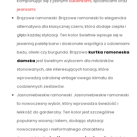
komponując się z jasnymi
sukienkami
, spódnicami oraz
jeansami
.
Brązowe ramoneski: Brązowe ramoneski to elegancka
alternatywa dla klasycznej czerni, która dodaje ciepła i
głębi każdej stylizacji. Ten kolor świetnie wpisuje się w
jesienną paletę barw i doskonale współgra z odcieniami
beżu, oliwki czy burgunda. Brązowa
kurtka ramoneska
damska
jest świetnym wyborem dla miłośników
stonowanych, ale interesujących tonacji, które
wprowadzą odrobinę vintage’owego klimatu do
codziennych zestawów.
Jasnoniebieskie ramoneski: Jasnoniebieskie ramoneski
to nowoczesny wybór, który wprowadza świeżość i
lekkość do garderoby. Ten kolor jest szczególnie
popularny wiosną i latem, dodając stylizacji
nowoczesnego i nieformalnego charakteru.