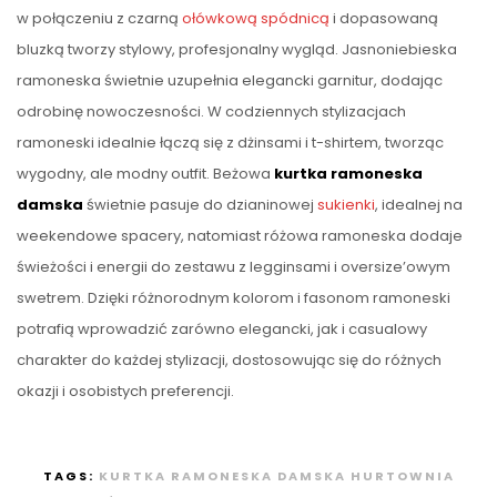
w połączeniu z czarną
ołówkową spódnicą
i dopasowaną
bluzką tworzy stylowy, profesjonalny wygląd. Jasnoniebieska
ramoneska świetnie uzupełnia elegancki garnitur, dodając
odrobinę nowoczesności. W codziennych stylizacjach
ramoneski idealnie łączą się z dżinsami i t-shirtem, tworząc
wygodny, ale modny outfit. Beżowa
kurtka ramoneska
damska
świetnie pasuje do dzianinowej
sukienki
, idealnej na
weekendowe spacery, natomiast różowa ramoneska dodaje
świeżości i energii do zestawu z legginsami i oversize’owym
swetrem. Dzięki różnorodnym kolorom i fasonom ramoneski
potrafią wprowadzić zarówno elegancki, jak i casualowy
charakter do każdej stylizacji, dostosowując się do różnych
okazji i osobistych preferencji.
TAGS:
KURTKA RAMONESKA DAMSKA HURTOWNIA