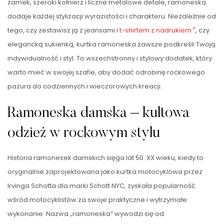
zamek, szeroki kołnierz i liczne metalowe detale, ramoneska
dodaje każdej stylizacji wyrazistości i charakteru. Niezależnie od
tego, czy zestawisz ją z jeansami i
t-shirtem z nadrukiem
, czy
elegancką sukienką, kurtka ramoneska zawsze podkreśli Twoją
indywidualność i styl. To wszechstronny i stylowy dodatek, który
warto mieć w swojej szafie, aby dodać odrobinę rockowego
pazura do codziennych i wieczorowych kreacji.
Ramoneska damska – kultowa
odzież w rockowym stylu
Historia ramonesek damskich sięga lat 50. XX wieku, kiedy to
oryginalnie zaprojektowana jako kurtka motocyklowa przez
Irvinga Schotta dla marki Schott NYC, zyskała popularność
wśród motocyklistów za swoje praktyczne i wytrzymałe
wykonanie. Nazwa „ramoneska” wywodzi się od