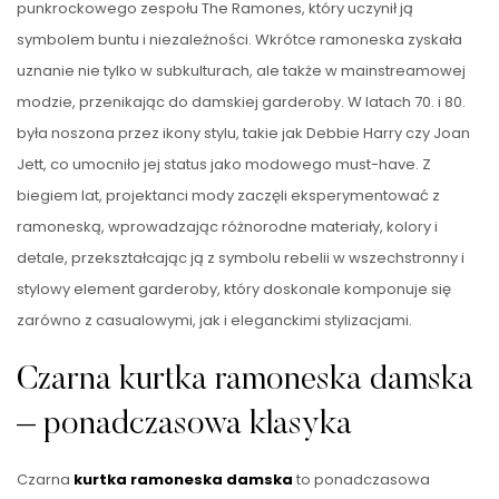
punkrockowego zespołu The Ramones, który uczynił ją
symbolem buntu i niezależności. Wkrótce ramoneska zyskała
uznanie nie tylko w subkulturach, ale także w mainstreamowej
modzie, przenikając do damskiej garderoby. W latach 70. i 80.
była noszona przez ikony stylu, takie jak Debbie Harry czy Joan
Jett, co umocniło jej status jako modowego must-have. Z
biegiem lat, projektanci mody zaczęli eksperymentować z
ramoneską, wprowadzając różnorodne materiały, kolory i
detale, przekształcając ją z symbolu rebelii w wszechstronny i
stylowy element garderoby, który doskonale komponuje się
zarówno z casualowymi, jak i eleganckimi stylizacjami.
Czarna kurtka ramoneska damska
– ponadczasowa klasyka
Czarna
kurtka ramoneska damska
to ponadczasowa