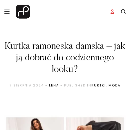
Kurtka ramoneska damska – jak
ją dobrać do codziennego
looku?
7 SIERPNIA 2024
-
LENA
- PUBLISHED IN
KURTKI
,
MODA