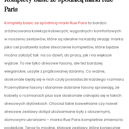
Komplety basic ze spódnicą marki Rue
Paris
Komplety basic ze spódnicą marki Rue Paris
to bardzo
zróżnicowana kolekcja kobiecych, wygodnych i komfortowych
w noszeniu zestawów, które są idealne na każdą okazję. marka
jako cel postawiła sobie stworzenie kompletów, które będzie
można założyć tak na co dzień, do pracy, jak i na większe
wyjście. To nie tylko dresowe fasony, ale też bardziej
eleganckie, uszyte z prążkowanej dzianiny. Co ważne,
doskonale będą się w nich czuły posiadaczki każdego rozmiaru.
Przemyślane fasony i starannie dobrane fasony sprawiają, że
kobiety o rozmiarach plus size doskonale odnajda się w takich
dresowych stylówkach. Chociaż takie bawełniane czy nawet
dresowe zestawy dotąd utożsamiane były z obszernymi,
domowymi ubraniami – marka Rue Paris kompletnie zmienia to
podejście. Teraz to modne, stylowe zestawy, które koniecznie