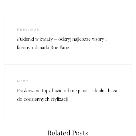
Nawigacja
wpisu
Previous
PREVIOUS
Post
Sukienki w kwiaty – odkryj najlepsze wzory i
fasony od marki Rue Paris
Next
NEXT
Post
Prążkowane topy basic od rue paris – idealna baza
do codziennych stylizacji
Related Posts