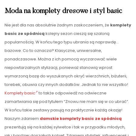
Moda na komplety dresowe i styl basic
Nie jest dla nas absolutnie żadnym zaskoczeniem, że
komplety
basic ze spódnicą
kolejny sezon cieszą się szaloną
popularnością. W końcu tego typu ubrania są naprawdę…
bazowe. Co to oznacza? Klasyczne, uniwersalne,
ponadczasowe. Można z ich pomocą wyczarować wiele
niepowtarzalnych stylizacji, ponieważ stanowią wprost
wymarzoną bazę do wyszukanych okryć wierzchnich, biżuterii,
torebek, obuwia czy innych dodatków. Jednak to nie wszystko!
Komplety basic
to także odpowiedź na odwieczne
zamartwiania się pod tytułem “Znowu nie mam się w co ubrać”.
W końcu takie zestawy pasują na praktycznie każdą okazję!
Naszym zdaniem
damskie komplety basic ze spódnicą
prezentują się na każdej sylwetce i tak w przypadku młodych,
jak i bardziej dojrzałych kobiet. Zdaniem stylistek, influencerek i