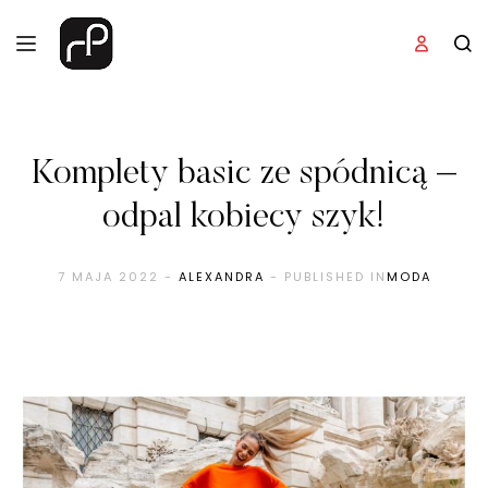
Komplety basic ze spódnicą –
odpal kobiecy szyk!
7 MAJA 2022
-
ALEXANDRA
- PUBLISHED IN
MODA