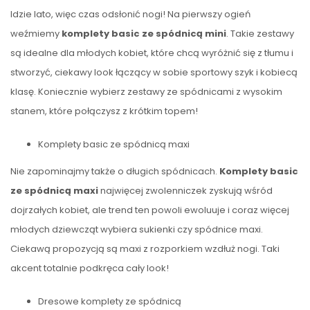
Idzie lato, więc czas odsłonić nogi! Na pierwszy ogień
weźmiemy
komplety basic ze spódnicą mini
. Takie zestawy
są idealne dla młodych kobiet, które chcą wyróżnić się z tłumu i
stworzyć, ciekawy look łączący w sobie sportowy szyk i kobiecą
klasę. Koniecznie wybierz zestawy ze spódnicami z wysokim
stanem, które połączysz z krótkim topem!
Komplety basic ze spódnicą maxi
Nie zapominajmy także o długich spódnicach.
Komplety basic
ze spódnicą maxi
najwięcej zwolenniczek zyskują wśród
dojrzałych kobiet, ale trend ten powoli ewoluuje i coraz więcej
młodych dziewcząt wybiera sukienki czy spódnice maxi.
Ciekawą propozycją są maxi z rozporkiem wzdłuż nogi. Taki
akcent totalnie podkręca cały look!
Dresowe komplety ze spódnicą