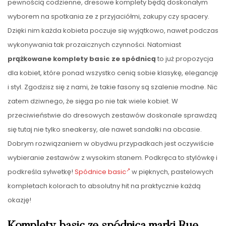
pewnością codzienne, dresowe komplety będą doskonałym
wyborem na spotkania ze z przyjaciółmi, zakupy czy spacery.
Dzięki nim każda kobieta poczuje się wyjątkowo, nawet podczas
wykonywania tak prozaicznych czynności. Natomiast
prążkowane komplety basic ze spódnicą
to już propozycja
dla kobiet, które ponad wszystko cenią sobie klasykę, elegancję
i styl. Zgodzisz się z nami, że takie fasony są szalenie modne. Nic
zatem dziwnego, że sięga po nie tak wiele kobiet. W
przeciwieństwie do dresowych zestawów doskonale sprawdzą
się tutaj nie tylko sneakersy, ale nawet sandałki na obcasie.
Dobrym rozwiązaniem w obydwu przypadkach jest oczywiście
wybieranie zestawów z wysokim stanem. Podkręca to stylówkę i
podkreśla sylwetkę!
Spódnice basic
w pięknych, pastelowych
kompletach kolorach to absolutny hit na praktycznie każdą
okazję!