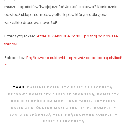
muszą zagościć w Twojej szafie! Jesteś ciekawa? Koniecznie
odwiedź sklep internetowy eButik.pl, w którym odkryjesz
wszystkie dresowe nowości!
Przeczytaj także:
Letnie sukienki Rue Paris – poznaj najnowsze
trendy!
Zobacz też:
Prążkowane sukienki – sprawdź co polecają styliści!
TAGS:
DAMSKIE KOMPLETY BASIC ZE SPÓDNICĄ
,
DRESOWE KOMPLETY BASIC ZE SPÓDNICĄ
,
KOMPLETY
BASIC ZE SPÓDNICĄ MARKI RUE PARIS
,
KOMPLETY
BASIC ZE SPÓDNICĄ MAXI Z EBUTIK.PL
,
KOMPLETY
BASIC ZE SPÓDNICĄ MINI
,
PRĄZKOWANE KOMPLETY
BASIC ZE SPÓDNICĄ