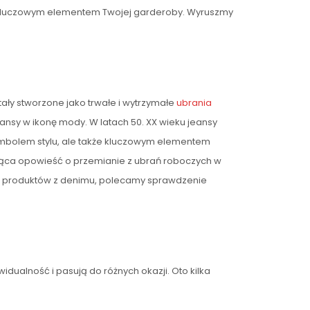
 się kluczowym elementem Twojej garderoby. Wyruszmy
ały stworzone jako trwałe i wytrzymałe
ubrania
ansy w ikonę mody. W latach 50. XX wieku jeansy
 symbolem stylu, ale także kluczowym elementem
ynująca opowieść o przemianie z ubrań roboczych w
ych produktów z denimu, polecamy sprawdzenie
ualność i pasują do różnych okazji. Oto kilka