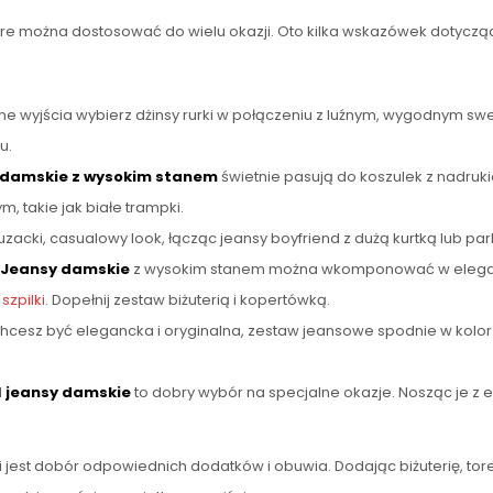
re można dostosować do wielu okazji. Oto kilka wskazówek dotycząc
e wyjścia wybierz dżinsy rurki w połączeniu z luźnym, wygodnym swe
u.
 damskie z wysokim stanem
świetnie pasują do koszulek z nadruk
, takie jak białe trampki.
zacki, casualowy look, łącząc jeansy boyfriend z dużą kurtką lub park
Jeansy damskie
z wysokim stanem można wkomponować w eleganck
szpilki
. Dopełnij zestaw biżuterią i kopertówką.
chcesz być elegancka i oryginalna, zestaw jeansowe spodnie w kolo
d
jeansy damskie
to dobry wybór na specjalne okazje. Nosząc je z e
mi jest dobór odpowiednich dodatków i obuwia. Dodając biżuterię, t