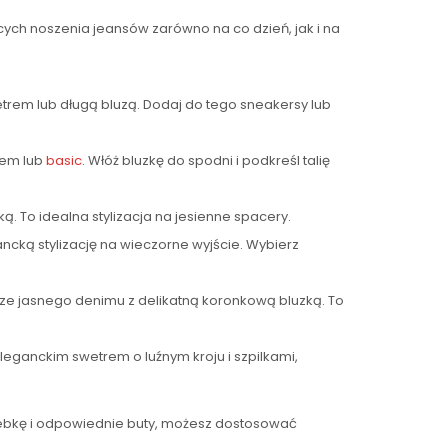
ych noszenia jeansów zarówno na co dzień, jak i na
trem lub długą bluzą. Dodaj do tego sneakersy lub
iem lub
basic
. Włóż bluzkę do spodni i podkreśl talię
ą. To idealna stylizacja na jesienne spacery.
ą stylizację na wieczorne wyjście. Wybierz
rze jasnego denimu z delikatną koronkową bluzką. To
leganckim swetrem o luźnym kroju i szpilkami,
orebkę i odpowiednie buty, możesz dostosować