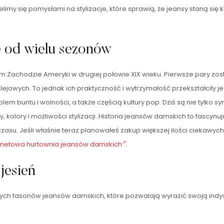
ielimy się pomysłami na stylizacje, które sprawią, że jeansy staną
e od wielu sezonów
 Zachodzie Ameryki w drugiej połowie XIX wieku. Pierwsze pary zost
jowych. To jednak ich praktyczność i wytrzymałość przekształciły je
lem buntu i wolności, a także częścią kultury pop. Dziś są nie tylko
y, kolory i możliwości stylizacji. Historia jeansów damskich to fasc
czasu. Jeśli właśnie teraz planowałeś zakup większej ilości ciekaw
rnetowa hurtownia jeansów damskich
.
jesień
ch fasonów jeansów damskich, które pozwalają wyrazić swoją indywid