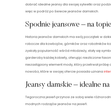
dobrać idealne jeansy dla swojej sylwetki oraz podz
więc w podróż po świecie jeansów damskich.
Spodnie jeansowe – na topi
Historia jeansów damskich ma swój początek w dzikim
robocze dla kowbojów, górników oraz robotników kole
zyskały popularność wśród młodzieży, stały się symbo
garderoby każdej kobiety, oferując niezliczone fason
niezastąpiony element mody, który przetrwał próbę 
nowości, które w swojej ofercie posiada uznana
inte
Jeansy damskie – idealne na 
Tegoroczna jesień przynosi ze sobą wiele różnorodny
modnych rodzajów jeansów na jesień: