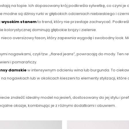
ozostają na topie. Ich dopasowany krój podkreśla sylwetkę, co czyn
ie modne są dżinsy rurki w głębokich odcieniach niebieskiego i czerni
z wysokim stanem
to trend, który nie przestaje zachwycać. Podkreśla
ie kolorystycznej dominują głębokie brązy i zielenie.
zy, nieco oversizowy fason, który zapewnia wygodę i swobodny look. 
ymi nogawkami, czyli tzw. „flared jeans”, powracają do mody. Ten ret
wieni i pomarańczy.
ansy damskie
w intensywnym odcieniu wina lub burgunda. To ciekawa
na nogawkach lub w okolicach kieszeni to elementy stylizacji, które
ie znaleźć idealny model na jesień, dostosowany do jej stylu i pref
pecjalne okazje, kombinując je z różnymi dodatkami i obuwiem.