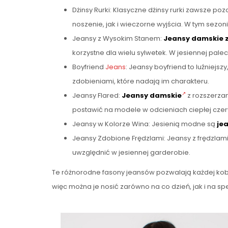
Dżinsy Rurki: Klasyczne dżinsy rurki zawsze p
noszenie, jak i wieczorne wyjścia. W tym sezon
Jeansy z Wysokim Stanem:
Jeansy damskie
korzystne dla wielu sylwetek. W jesiennej palec
Boyfriend
Jeans
: Jeansy boyfriend to luźniejs
zdobieniami, które nadają im charakteru.
Jeansy Flared:
Jeansy damskie
z rozszerzan
postawić na modele w odcieniach ciepłej czer
Jeansy w Kolorze Wina: Jesienią modne są
je
Jeansy Zdobione Frędzlami: Jeansy z frędzlami 
uwzględnić w jesiennej garderobie.
Te różnorodne fasony jeansów pozwalają każdej kobiec
więc można je nosić zarówno na co dzień, jak i na s