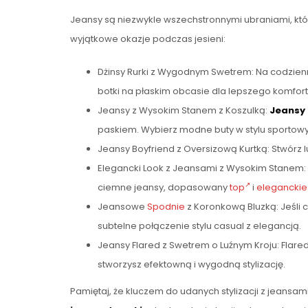
Jeansy są niezwykle wszechstronnymi ubraniami, któ
wyjątkowe okazje podczas jesieni:
Dżinsy Rurki z Wygodnym Swetrem: Na codzienn
botki na płaskim obcasie dla lepszego komfort
Jeansy z Wysokim Stanem z Koszulką:
Jeansy
paskiem. Wybierz modne buty w stylu sportowym
Jeansy Boyfriend z Oversizową Kurtką: Stwórz lu
Elegancki Look z Jeansami z Wysokim Stanem:
ciemne jeansy, dopasowany
top
i
eleganckie 
Jeansowe
Spodnie
z Koronkową Bluzką: Jeśli 
subtelne połączenie stylu casual z elegancją.
Jeansy Flared z Swetrem o Luźnym Kroju: Flare
stworzysz efektowną i wygodną stylizację.
Pamiętaj, że kluczem do udanych stylizacji z jeansa