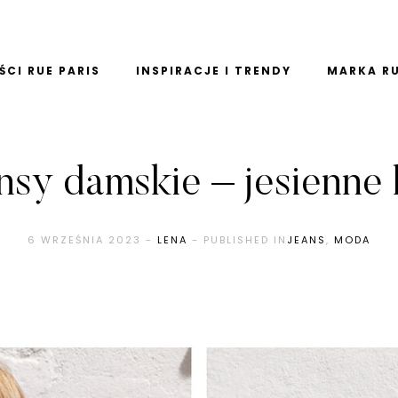
CI RUE PARIS
INSPIRACJE I TRENDY
MARKA RU
nsy damskie – jesienne 
6 WRZEŚNIA 2023
-
LENA
- PUBLISHED IN
JEANS
,
MODA