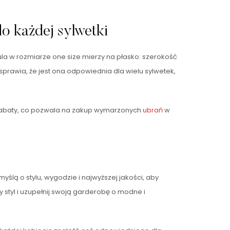
o każdej sylwetki
zula w rozmiarze one size mierzy na płasko: szerokość
prawia, że jest ona odpowiednia dla wielu sylwetek,
i rabaty, co pozwala na zakup wymarzonych
ubrań
w
yślą o stylu, wygodzie i najwyższej jakości, aby
 styl i uzupełnij swoją garderobę o modne i