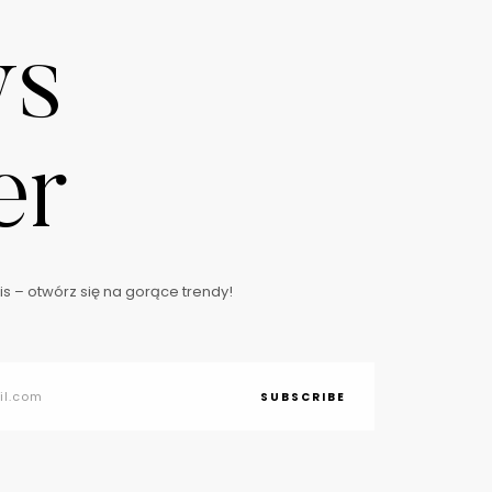
ws
er
s – otwórz się na gorące trendy!
SUBSCRIBE