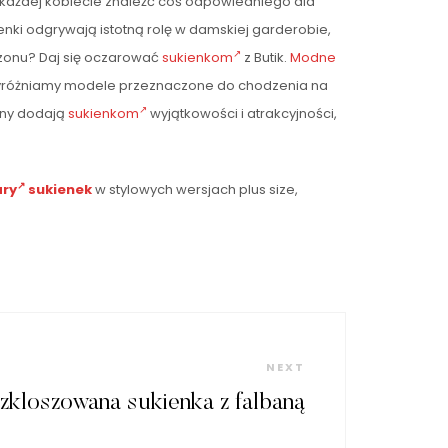
c każdej kobiecie znaleźć coś odpowiedniego dla
ienki odgrywają istotną rolę w damskiej garderobie,
ezonu? Daj się oczarować
sukienkom
z Butik.
Modne
. Wyróżniamy modele przeznaczone do chodzenia na
any dodają
sukienkom
wyjątkowości i atrakcyjności,
ary
sukienek
w stylowych wersjach plus size,
Next
NEXT
Post
kloszowana sukienka z falbaną