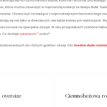
centrują się na różnorodności stylów, kolorów i wzorów, pozwalają
dów, które można zauważyć w najnowszej kolekcji ze sklepu Butik. Suk
tosowanie. Chcesz być na bieżąco z najmodniejszymi fasonami tego s
ją się nie tylko w dziecięcych, ale także kobiecych stylizacjach
ub wieczorowe na specjalne okazje. W obu przypadkach ozdobne falb
ji. Co dodaje
sukienkom
uroku?
 dostosowanych do różnych gustów i okazji. Oto
modne duże rozmi
 oversize
Ciemnobeżowa roz