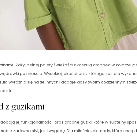
zikami. Zażyj pełnej palety świeżości z koszulą cropped w kolorze j
e wędrówki po mieście. Wysokiej jakości len, z którego została wykon
a wyróżnia się na tle innych i dodaje klasy twoim codziennym styliza
oduktu.
d z guzikami
dodają jej funkcjonalności, oraz drobne guziki, które w subtelny spo
ą sobie zarówno styl, jak i wygodę. Dla miłośniczek mody, które chcą 