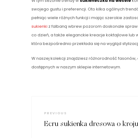
W tym sezonie trendy w
sukieneczka na wesele
kon
swojego gustu i preferencji. Oto kilka ogólnych tren
pełniąc wiele różnych funkcji i mając szerokie zas
sukienki
z falbaną wbrew pozorom doskonale sprawdza
co dzień, a także eleganckie kreacje koktajlowe l
która bezpośrednio przekłada się na wygląd stylizac
W naszej kolekcji znajdziesz różnorodność fasonów,
dostępnych w naszym sklepie internetowym.
Nawigacja
wpisu
Previous
PREVIOUS
Post
Ecru sukienka dresowa o kroju