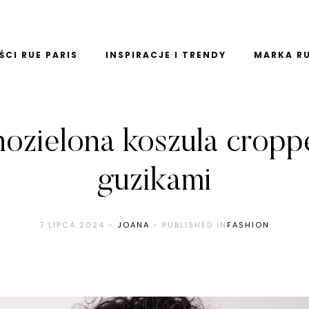
CI RUE PARIS
INSPIRACJE I TRENDY
MARKA RU
nozielona koszula cropp
guzikami
7 LIPCA 2024
-
JOANA
- PUBLISHED IN
FASHION