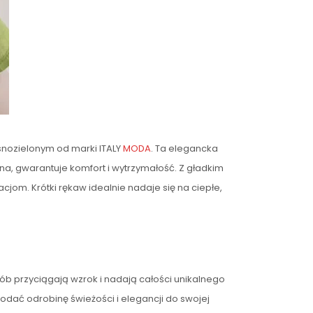
asnozielonym od marki ITALY
MODA
. Ta elegancka
ana, gwarantuje komfort i wytrzymałość. Z gładkim
cjom. Krótki rękaw idealnie nadaje się na ciepłe,
sób przyciągają wzrok i nadają całości unikalnego
dodać odrobinę świeżości i elegancji do swojej