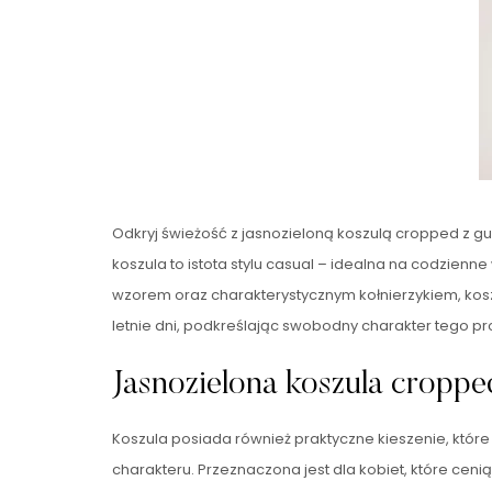
Odkryj świeżość z jasnozieloną koszulą cropped z gu
koszula to istota stylu casual – idealna na codzienn
wzorem oraz charakterystycznym kołnierzykiem, koszul
letnie dni, podkreślając swobodny charakter tego pr
Jasnozielona koszula croppe
Koszula posiada również praktyczne kieszenie, które 
charakteru. Przeznaczona jest dla kobiet, które ceni