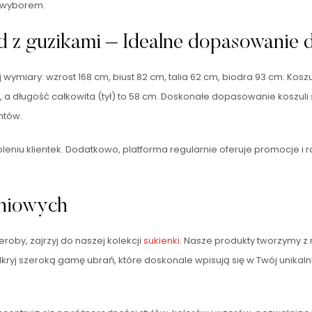
m wyborem.
d z guzikami – Idealne dopasowanie d
 wymiary: wzrost 168 cm, biust 82 cm, talia 62 cm, biodra 93 cm. Kos
a długość całkowita (tył) to 58 cm. Doskonałe dopasowanie koszuli s
ntów.
eniu klientek. Dodatkowo, platforma regularnie oferuje promocje 
aniowych
eroby, zajrzyj do naszej kolekcji
sukienki
. Nasze produkty tworzymy z m
kryj szeroką gamę ubrań, które doskonale wpisują się w Twój unikalny