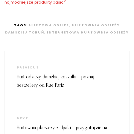
najmodniejsze produkty basic
TAGS:
HURTOWA ODZIEZ
,
HURTOWNIA ODZIEŻY
DAMSKIEJ TORUŃ
,
INTERNETOWA HURTOWNIA ODZIEŻY
Nawigacja
wpisu
Previous
PREVIOUS
Post
Hurt odzieży damskiej koszulki – poznaj
bestsellery od Rue Paris
Next
NEXT
Post
Hurtownia płaszczy z alpaki – przygotuj się na