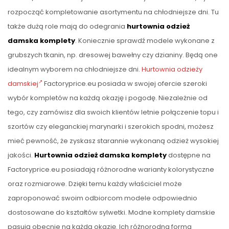
rozpocząć kompletowanie asortymentu na chłodniejsze dni. Tu
także dużą role mają do odegrania
hurtownia odzież
damska komplety
. Koniecznie sprawdź modele wykonane z
grubszych tkanin, np. dresowej bawełny czy dzianiny. Będą one
idealnym wyborem na chłodniejsze dni.
Hurtownia odzieży
damskiej
Factoryprice.eu posiada w swojej ofercie szeroki
wybór kompletów na każdą okazję i pogodę. Niezależnie od
tego, czy zamówisz dla swoich klientów letnie połączenie topu i
szortów czy eleganckiej marynarki i szerokich spodni, możesz
mieć pewność, że zyskasz starannie wykonaną odzież wysokiej
jakości.
Hurtownia odzież damska komplety
dostępne na
Factoryprice.eu posiadają różnorodne warianty kolorystyczne
oraz rozmiarowe. Dzięki temu każdy właściciel może
zaproponować swoim odbiorcom modele odpowiednio
dostosowane do kształtów sylwetki. Modne komplety damskie
pasują obecnie na każdą okazję. Ich różnorodna forma