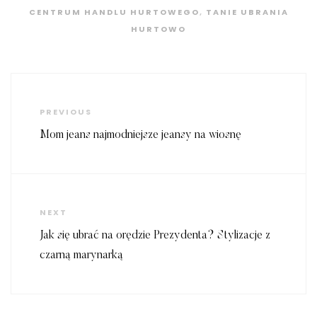
CENTRUM HANDLU HURTOWEGO
,
TANIE UBRANIA
HURTOWO
Nawigacja
wpisu
Previous
PREVIOUS
Post
Mom jeans najmodniejsze jeansy na wiosnę
Next
NEXT
Post
Jak się ubrać na orędzie Prezydenta? Stylizacje z
czarną marynarką