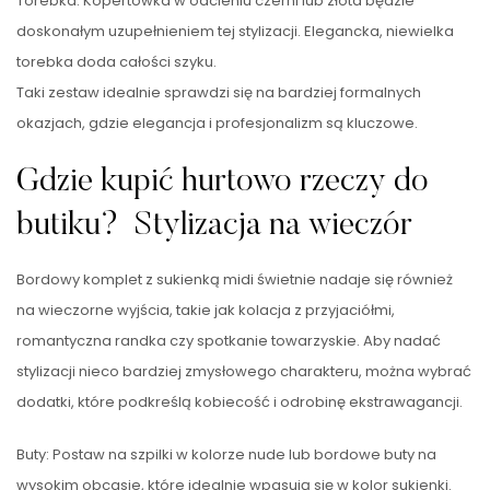
Torebka: Kopertówka w odcieniu czerni lub złota będzie
doskonałym uzupełnieniem tej stylizacji. Elegancka, niewielka
torebka doda całości szyku.
Taki zestaw idealnie sprawdzi się na bardziej formalnych
okazjach, gdzie elegancja i profesjonalizm są kluczowe.
Gdzie kupić hurtowo rzeczy do
butiku? Stylizacja na wieczór
Bordowy komplet z sukienką midi świetnie nadaje się również
na wieczorne wyjścia, takie jak kolacja z przyjaciółmi,
romantyczna randka czy spotkanie towarzyskie. Aby nadać
stylizacji nieco bardziej zmysłowego charakteru, można wybrać
dodatki, które podkreślą kobiecość i odrobinę ekstrawagancji.
Buty: Postaw na szpilki w kolorze nude lub bordowe buty na
wysokim obcasie, które idealnie wpasują się w kolor sukienki.