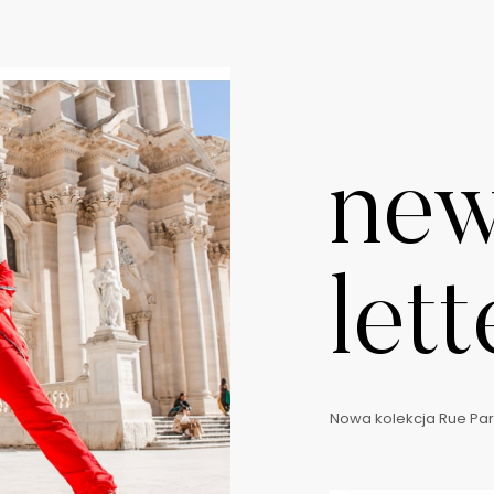
ne
lett
Nowa kolekcja Rue Pari