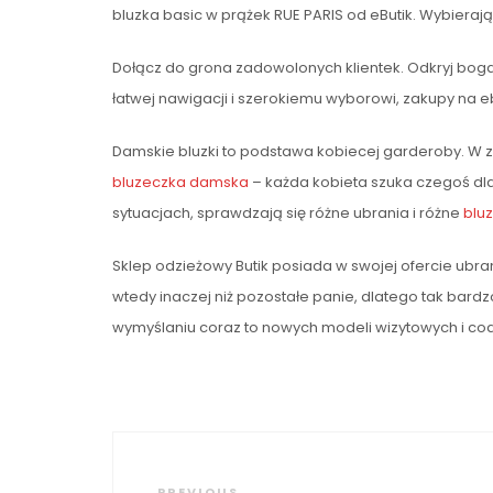
bluzka basic w prążek RUE PARIS od eButik. Wybierają
Dołącz do grona zadowolonych klientek. Odkryj bogatą
łatwej nawigacji i szerokiemu wyborowi, zakupy na ebu
Damskie bluzki to podstawa kobiecej garderoby. W 
bluzeczka damska
– każda kobieta szuka czegoś dla 
sytuacjach, sprawdzają się różne ubrania i różne
blu
Sklep odzieżowy Butik posiada w swojej ofercie ub
wtedy inaczej niż pozostałe panie, dlatego tak bar
wymyślaniu coraz to nowych modeli wizytowych i co
Nawigacja
Previous
PREVIOUS