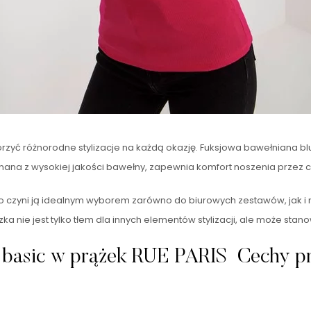
tworzyć różnorodne stylizacje na każdą okazję. Fuksjowa bawełniana b
onana z wysokiej jakości bawełny, zapewnia komfort noszenia przez ca
, co czyni ją idealnym wyborem zarówno do biurowych zestawów, jak i 
ka nie jest tylko tłem dla innych elementów stylizacji, ale może stano
a basic w prążek RUE PARIS Cechy p