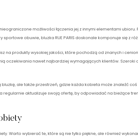
 nieograniczone możliwości łączenia jej z innymi elementami ubioru.
czy sportowe obuwie, bluzka RUE PARIS doskonale komponuje się z ró
fisz na produkty wysokiej jakości, które pochodzą od znanych i ceni
ą oczekiwania nawet najbardziej wymagających klientów. Szeroki a
lną bluzkę, ale także przestrzeń, gdzie każda kobieta może znaleźć c
ma regularnie aktualizuje swoją ofertę, by odpowiadać na bieżące t
obiety
y. Warto wybierać te, które są nie tylko piękne, ale również wykona