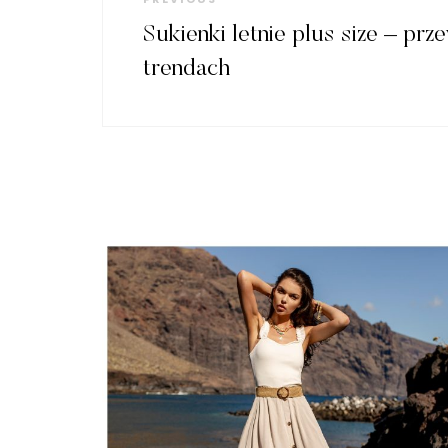
wpisu
Post
Sukienki letnie plus size – pr
trendach