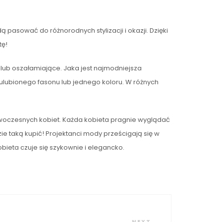
 pasować do różnorodnych stylizacji i okazji. Dzięki
tę!
ub oszałamiające. Jaka jest najmodniejsza
o ulubionego fasonu lub jednego koloru. W różnych
woczesnych kobiet. Każda kobieta pragnie wyglądać
zie taką kupić! Projektanci mody prześcigają się w
bieta czuje się szykownie i elegancko.
Next
NEXT