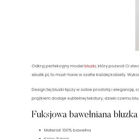
Odkryj perfekcyjny model
bluzki
, który pozwoli Ci s
ebutik.pl, to must-have w szafie każdej kobiety. Wyk
Design tej bluzki łączy w sobie prostotą i elegancję
prążkiem dodaje subtelnej tekstury, dzieki czemu bluz
Fuksjowa bawełniana bluzk
Materiał: 100% bawełna
Kolor: Fuksja