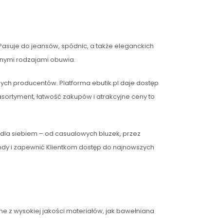
 Pasuje do jeansów, spódnic, a także eleganckich
żnymi rodzajami obuwia.
onych producentów. Platforma ebutik.pl daje dostęp
sortyment, łatwość zakupów i atrakcyjne ceny to
oś dla siebiem – od casualowych bluzek, przez
rendy i zapewnić Klientkom dostęp do najnowszych
ne z wysokiej jakości materiałów, jak bawełniana