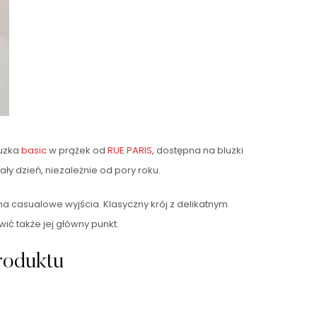
luzka
basic
w prążek od
RUE PARIS
, dostępna na bluzki
ły dzień, niezależnie od pory roku.
na casualowe wyjścia. Klasyczny krój z delikatnym
wić także jej główny punkt.
roduktu