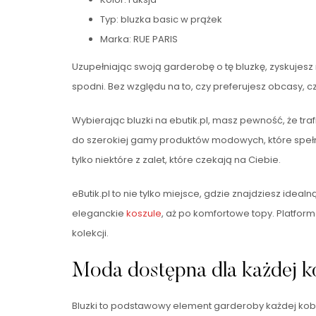
Typ: bluzka basic w prążek
Marka: RUE PARIS
Uzupełniając swoją garderobę o tę bluzkę, zyskujesz
spodni. Bez względu na to, czy preferujesz obcasy, 
Wybierając bluzki na ebutik.pl, masz pewność, że tra
do szerokiej gamy produktów modowych, które spełni
tylko niektóre z zalet, które czekają na Ciebie.
eButik.pl to nie tylko miejsce, gdzie znajdziesz idea
eleganckie
koszule
, aż po komfortowe topy. Platfor
kolekcji.
Moda dostępna dla każdej k
Bluzki to podstawowy element garderoby każdej kobiet