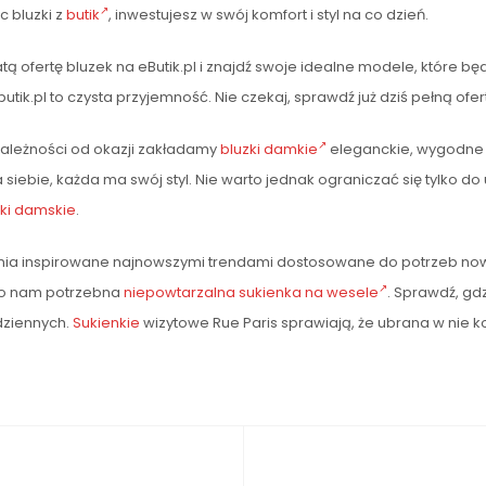
c bluzki z
butik
, inwestujesz w swój komfort i styl na co dzień.
 ofertę bluzek na eButik.pl i znajdź swoje idealne modele, które będą
tik.pl to czysta przyjemność. Nie czekaj, sprawdź już dziś pełną ofer
zależności od okazji zakładamy
bluzki damkie
eleganckie, wygodne l
siebie, każda ma swój styl. Nie warto jednak ograniczać się tylko d
zki damskie
.
rania inspirowane najnowszymi trendami dostosowane do potrzeb no
dzo nam potrzebna
niepowtarzalna sukienka na wesele
. Sprawdź, gd
dziennych.
Sukienkie
wizytowe Rue Paris sprawiają, że ubrana w nie ko