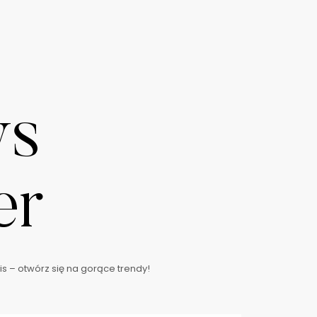
ws
er
s – otwórz się na gorące trendy!