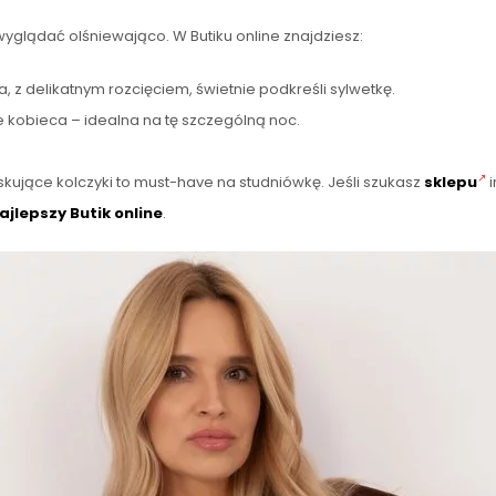
glądać olśniewająco. W Butiku online znajdziesz:
, z delikatnym rozcięciem, świetnie podkreśli sylwetkę.
e kobieca – idealna na tę szczególną noc.
yskujące kolczyki to must-have na studniówkę. Jeśli szukasz
sklepu
i
najlepszy Butik online
.