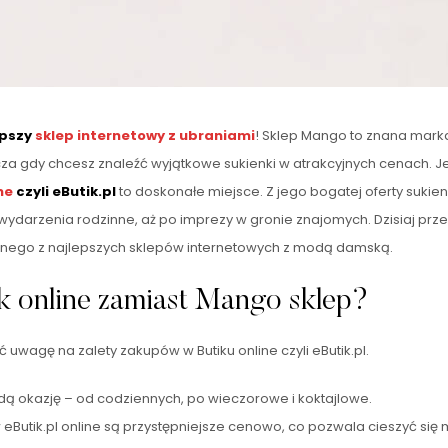
epszy
sklep internetowy
z ubraniami
! Sklep Mango to znana marka
cza gdy chcesz znaleźć wyjątkowe sukienki w atrakcyjnych cenach. J
ne
czyli eButik.pl
to doskonałe miejsce. Z jego bogatej oferty suk
wydarzenia rodzinne, aż po imprezy w gronie znajomych. Dzisiaj pr
jednego z najlepszych sklepów internetowych z modą damską.
k online zamiast Mango sklep?
ć uwagę na zalety zakupów w Butiku online czyli eButik.pl.
dą okazję – od codziennych, po wieczorowe i koktajlowe.
eButik.pl online są przystępniejsze cenowo, co pozwala cieszyć się