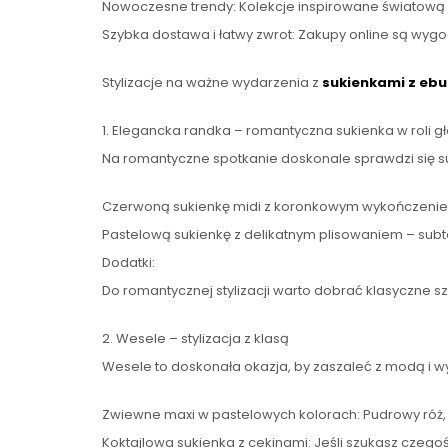
Nowoczesne trendy: Kolekcje inspirowane światową m
Szybka dostawa i łatwy zwrot: Zakupy online są wygo
Stylizacje na ważne wydarzenia z
sukienkami z ebut
1. Elegancka randka – romantyczna sukienka w roli g
Na romantyczne spotkanie doskonale sprawdzi się suk
Czerwoną sukienkę midi z koronkowym wykończeniem 
Pastelową sukienkę z delikatnym plisowaniem – subteln
Dodatki:
Do romantycznej stylizacji warto dobrać klasyczne szp
2. Wesele – stylizacja z klasą
Wesele to doskonała okazja, by zaszaleć z modą i wybr
Zwiewne maxi w pastelowych kolorach: Pudrowy róż, b
Koktajlowa sukienka z cekinami: Jeśli szukasz czegoś