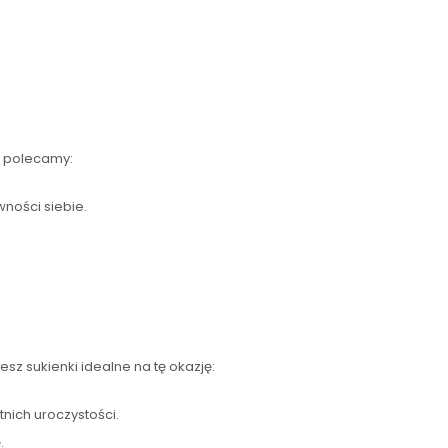
e polecamy:
ności siebie.
esz sukienki idealne na tę okazję:
nich uroczystości.
.