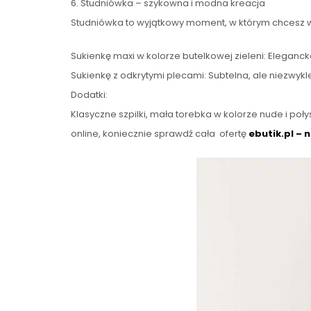
6. Studniówka – szykowna i modna kreacja
Studniówka to wyjątkowy moment, w którym chcesz wy
Sukienkę maxi w kolorze butelkowej zieleni: Elegancka
Sukienkę z odkrytymi plecami: Subtelna, ale niezwykl
Dodatki:
Klasyczne szpilki, mała torebka w kolorze nude i poł
online, koniecznie sprawdź cała ofertę
ebutik.pl – 