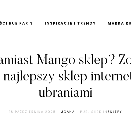
CI RUE PARIS
INSPIRACJE I TRENDY
MARKA RU
amiast Mango sklep? Z
 najlepszy sklep intern
ubraniami
18 PAŹDZIERNIKA 2025
-
JOANA
- PUBLISHED IN
SKLEPY