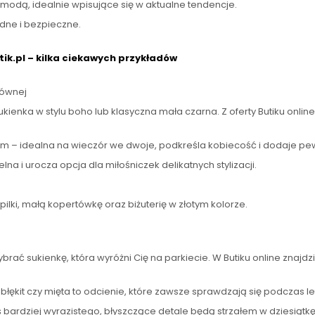
odą, idealnie wpisujące się w aktualne tendencje.
dne i bezpieczne.
ik.pl
– kilka ciekawych przykładów
łównej
ienka w stylu boho lub klasyczna mała czarna. Z oferty Butiku onlin
– idealna na wieczór we dwoje, podkreśla kobiecość i dodaje pew
a i urocza opcja dla miłośniczek delikatnych stylizacji.
ilki, małą kopertówkę oraz biżuterię w złotym kolorze.
ać sukienkę, która wyróżni Cię na parkiecie. W Butiku online znajdzi
łękit czy mięta to odcienie, które zawsze sprawdzają się podczas let
 bardziej wyrazistego, błyszczące detale będą strzałem w dziesiątkę