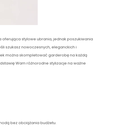
 oferująca stylowe ubrania, jednak poszukiwania
eśli szukasz nowoczesnych, eleganckich i
ienek można skompletować garderobę na każdą
zedstawię Wam różnorodne stylizacje na ważne
 modą bez obciążania budżetu.