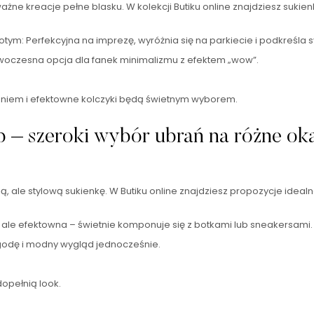
e kreacje pełne blasku. W kolekcji Butiku online znajdziesz sukienk
otym: Perfekcyjna na imprezę, wyróżnia się na parkiecie i podkreśla s
oczesna opcja dla fanek minimalizmu z efektem „wow”.
eniem i efektowne kolczyki będą świetnym wyborem.
 – szeroki wybór ubrań na różne okaz
, ale stylową sukienkę. W Butiku online znajdziesz propozycje idea
 ale efektowna – świetnie komponuje się z botkami lub sneakersami.
odę i modny wygląd jednocześnie.
dopełnią look.