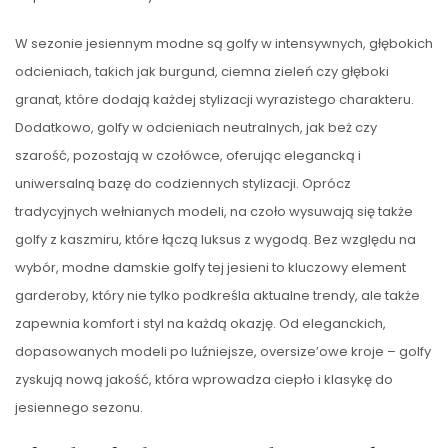
W sezonie jesiennym modne są golfy w intensywnych, głębokich
odcieniach, takich jak burgund, ciemna zieleń czy głęboki
granat, które dodają każdej stylizacji wyrazistego charakteru.
Dodatkowo, golfy w odcieniach neutralnych, jak beż czy
szarość, pozostają w czołówce, oferując elegancką i
uniwersalną bazę do codziennych stylizacji. Oprócz
tradycyjnych wełnianych modeli, na czoło wysuwają się także
golfy z kaszmiru, które łączą luksus z wygodą. Bez względu na
wybór, modne damskie golfy tej jesieni to kluczowy element
garderoby, który nie tylko podkreśla aktualne trendy, ale także
zapewnia komfort i styl na każdą okazję. Od eleganckich,
dopasowanych modeli po luźniejsze, oversize’owe kroje – golfy
zyskują nową jakość, która wprowadza ciepło i klasykę do
jesiennego sezonu.