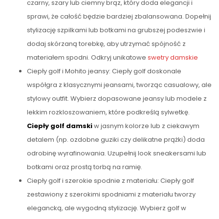
czarny, szary lub ciemny brąz, który doda elegancji i
sprawi, że całość będzie bardziej zbalansowana. Dopełnij
stylizację szpilkami lub botkami na grubszej podeszwie i
dodaj skórzaną torebkę, aby utrzymać spójność z
materiałem spodni. Odkryj unikatowe
swetry damskie
Ciepły golf i Mohito jeansy: Ciepły golf doskonale
współgra z klasycznymi jeansami, tworząc casualowy, ale
stylowy outfit. Wybierz dopasowane jeansy lub modele z
lekkim rozkloszowaniem, które podkreślą sylwetkę.
Ciepły golf damski
w jasnym kolorze lub z ciekawym
detalem (np. ozdobne guziki czy delikatne prążki) doda
odrobinę wyrafinowania. Uzupełnij look sneakersami lub
botkami oraz prostą torbą na ramię.
Ciepły golf i szerokie spodnie z materiału: Ciepły golf
zestawiony z szerokimi spodniami z materiału tworzy
elegancką, ale wygodną stylizację. Wybierz golf w