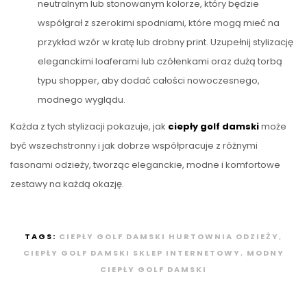
neutralnym lub stonowanym kolorze, który będzie
współgrał z szerokimi spodniami, które mogą mieć na
przykład wzór w kratę lub drobny print. Uzupełnij stylizację
eleganckimi loaferami lub czółenkami oraz dużą torbą
typu shopper, aby dodać całości nowoczesnego,
modnego wyglądu.
Każda z tych stylizacji pokazuje, jak
ciepły golf damski
może
być wszechstronny i jak dobrze współpracuje z różnymi
fasonami odzieży, tworząc eleganckie, modne i komfortowe
zestawy na każdą okazję.
TAGS:
CIEPŁY GOLF DAMSKI HURTOWNIA ODZIEŻY
,
CIEPŁY GOLF DAMSKI SKLEP INTERNETOWY
,
MODNY
CIEPŁY GOLF DAMSKI