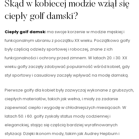
Skąd w kobiecej modzie wziął się
ciepły golf damski?
Ciepły golf damsk
i ma swoje korzenie w modzie męskiej i
funkcjonalnym ubraniu z początku XX wieku. Początkowo golfy
były częścią odzieży sportowej i roboczej, znane z ich
funkcjonalności i ochrony przed zimnem. W latach 20. i 30. XX
wieku golfy zaczęły zdobywać popularność wśród kobiet, gdy
styl sportowy i casualowy zaczęły wpływać na modę damską.
Pierwsze golfy dla kobiet były zazwyczaj wykonane z grubszych,
ciepłych materiałów, takich jak wełna, i miały za zadanie
zapewniać ciepło i wygodę w chłodniejszych miesiącach. W
latach 50. i 60. golfy zyskały status mody codziennej i
eleganckiej, stając się częścią bardziej wyrafinowanych
stylizacji. Dzięki ikonom mody, takim jak Audrey Hepburn i