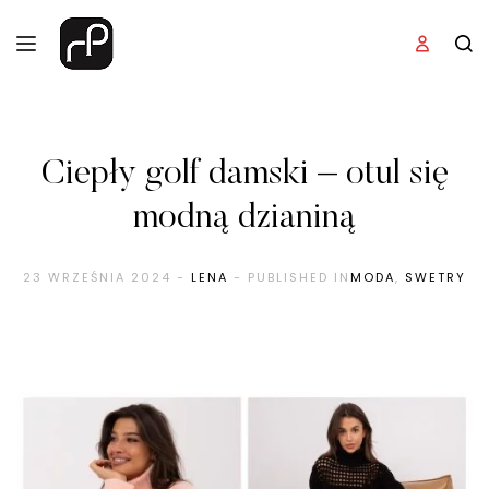
Ciepły golf damski – otul się
modną dzianiną
23 WRZEŚNIA 2024
-
LENA
- PUBLISHED IN
MODA
,
SWETRY