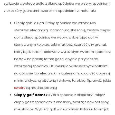
stylizację ciepłego golfa z długą spódnicą we wzory, spodniami
z ekoskóry, jeansami i szerokimi spodniami z materiału:
Ciepły golf i długa Orasy spódnica we wzory: Aby
stworzyć elegancką i harmonijną stylizację, zestaw ciepły
golf z długą spódnicą we wzory, wybierając golf w
stonowanym kolorze, takim jak beż, szarość czy granat,
który będzie kontrastował z wyrazistym wzorem spódnicy.
Postaw na prostą formę golfa, aby nie przytłaczać
wzorzystej spódnicy. Uzupełnij look klasycznymi botkami
na obcasie lub eleganckimi balerinami, a całość dopełnij
minimalistyczną biżuterią i stylową torebką. Sprawdź, jakie
swetry
są modne jesienią
Ciepły golf damski
i Zara spodnie z ekoskóry: Połącz
ciepły golf z spodniami z ekoskóry, tworząc nowoczesny,
miejski look. Wybierz golf w neutralnym kolorze, takim jak