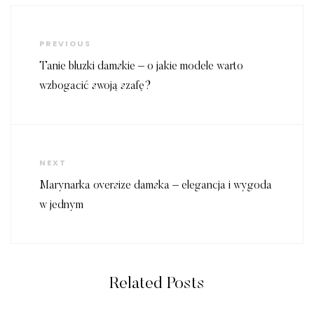
Nawigacja
wpisu
Previous
PREVIOUS
Post
Tanie bluzki damskie – o jakie modele warto
wzbogacić swoją szafę?
Next
NEXT
Post
Marynarka oversize damska – elegancja i wygoda
w jednym
Related Posts