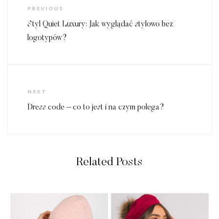
wpisu
Previous
PREVIOUS
Post
Styl Quiet Luxury: Jak wyglądać stylowo bez
logotypów?
Next
NEXT
Post
Dress code – co to jest i na czym polega?
Related Posts