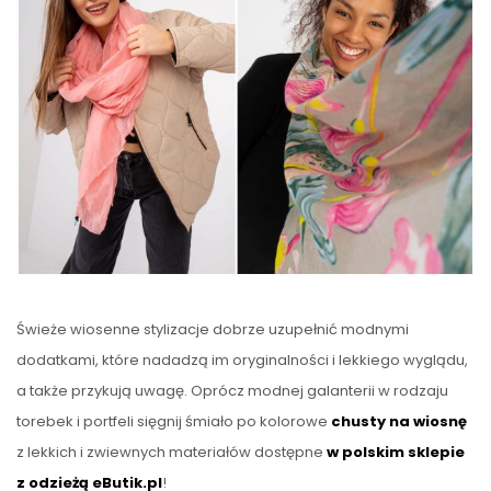
Świeże wiosenne stylizacje dobrze uzupełnić modnymi
dodatkami, które nadadzą im oryginalności i lekkiego wyglądu,
a także przykują uwagę. Oprócz modnej galanterii w rodzaju
torebek i portfeli sięgnij śmiało po kolorowe
chusty na wiosnę
z lekkich i zwiewnych materiałów dostępne
w polskim sklepie
z odzieżą eButik.pl
!