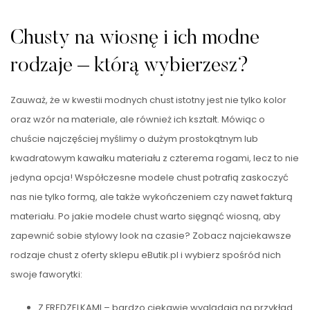
Chusty na wiosnę i ich modne
rodzaje – którą wybierzesz?
Zauważ, że w kwestii modnych chust istotny jest nie tylko kolor
oraz wzór na materiale, ale również ich kształt. Mówiąc o
chuście najczęściej myślimy o dużym prostokątnym lub
kwadratowym kawałku materiału z czterema rogami, lecz to nie
jedyna opcja! Współczesne modele chust potrafią zaskoczyć
nas nie tylko formą, ale także wykończeniem czy nawet fakturą
materiału. Po jakie modele chust warto sięgnąć wiosną, aby
zapewnić sobie stylowy look na czasie? Zobacz najciekawsze
rodzaje chust z oferty sklepu eButik.pl i wybierz spośród nich
swoje faworytki:
Z FRĘDZELKAMI – bardzo ciekawie wyglądają na przykład