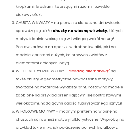
kropkami i kreskami, tworzącymi razem niezwykle
ciekawy efekt.
CHUSTA W KWIATY – na pierwsze słoneczne dni świetnie
sprawdzą się także
chusty na wiosnę w kwiaty
, których
motyw idealnie wpisuje się w kwitnącą wokół naturę!
Postaw zarówno na apaszki w drobne kwiatki, jak i na
modele z printami dużych, kolorowych kwiatów z
elementami zielonych łodyg.
W GEOMETRYCZNE WZORY –
ciekawą alternatywą
są
także chusty w geometryczne nowoczesne motywy,
tworzące na materiale wyrazisty print. Postaw na modele
zdobione na przykład przenikającymi się kontrastowymi
wielokątami, nadającymi całości futurystycznego sznytu!
W FOLKOWE MOTYWY – modnym printem na wiosnę na
chustach są również motywy folklorystyczne! Wypróbuj na
przykład takie mixy, jak połączenie polnych kwiatków z