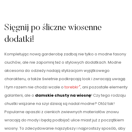
Sięgnij po śliczne wiosenne
dodatki!
Kompletując nową garderobę zadbaj nie tylko o modne fasony
ciuchów, ale nie zapomnij też o stylowych dodatkach. Modne
akcesoria do odzieży nadają stylizacjom wyjątkowego
charakteru, a także świetnie podkręcają look i zwracają uwagę.
I tym razem nie chodzi wcale o
torebki
, ani pozostałe elementy
galanterii, ale o
damskie chusty na wiosnę
! Czy tego rodzaju
chustki wiązane na szyi dzisiaj są nadal modne? Otóż tak!
Popularne apaszki z cienkich zwiewnych materiałów znowu
wracają do mody i będą podbijać ulice miast już z początkiem
wiosny. To zdecydowanie najszybszy i najprostszy sposób, aby