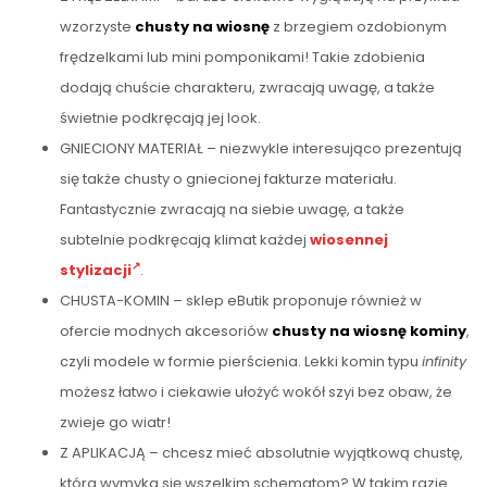
wzorzyste
chusty na wiosnę
z brzegiem ozdobionym
frędzelkami lub mini pomponikami! Takie zdobienia
dodają chuście charakteru, zwracają uwagę, a także
świetnie podkręcają jej look.
GNIECIONY MATERIAŁ – niezwykle interesująco prezentują
się także chusty o gniecionej fakturze materiału.
Fantastycznie zwracają na siebie uwagę, a także
subtelnie podkręcają klimat każdej
wiosennej
stylizacji
.
CHUSTA-KOMIN – sklep eButik proponuje również w
ofercie modnych akcesoriów
chusty na wiosnę kominy
,
czyli modele w formie pierścienia. Lekki komin typu
infinity
możesz łatwo i ciekawie ułożyć wokół szyi bez obaw, że
zwieje go wiatr!
Z APLIKACJĄ – chcesz mieć absolutnie wyjątkową chustę,
która wymyka się wszelkim schematom? W takim razie