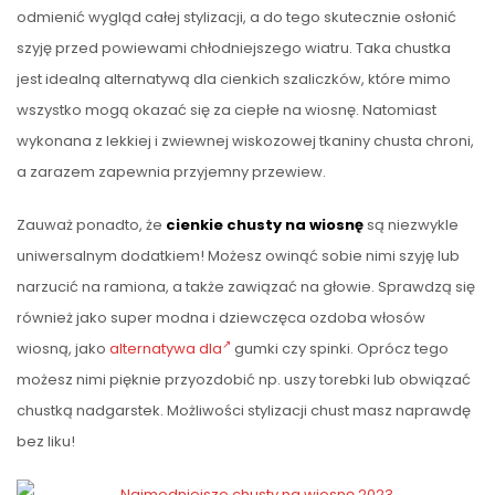
odmienić wygląd całej stylizacji, a do tego skutecznie osłonić
szyję przed powiewami chłodniejszego wiatru. Taka chustka
jest idealną alternatywą dla cienkich szaliczków, które mimo
wszystko mogą okazać się za ciepłe na wiosnę. Natomiast
wykonana z lekkiej i zwiewnej wiskozowej tkaniny chusta chroni,
a zarazem zapewnia przyjemny przewiew.
Zauważ ponadto, że
cienkie chusty na wiosnę
są niezwykle
uniwersalnym dodatkiem! Możesz owinąć sobie nimi szyję lub
narzucić na ramiona, a także zawiązać na głowie. Sprawdzą się
również jako super modna i dziewczęca ozdoba włosów
wiosną, jako
alternatywa dla
gumki czy spinki. Oprócz tego
możesz nimi pięknie przyozdobić np. uszy torebki lub obwiązać
chustką nadgarstek. Możliwości stylizacji chust masz naprawdę
bez liku!