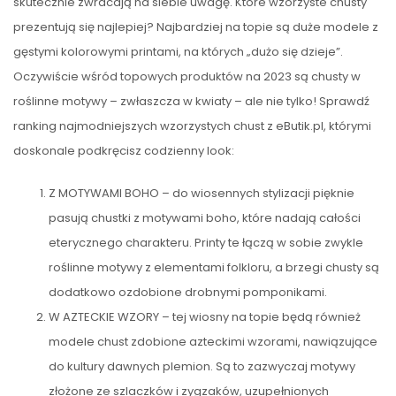
skutecznie zwracają na siebie uwagę. Które wzorzyste chusty
prezentują się najlepiej? Najbardziej na topie są duże modele z
gęstymi kolorowymi printami, na których „dużo się dzieje”.
Oczywiście wśród topowych produktów na 2023 są chusty w
roślinne motywy – zwłaszcza w kwiaty – ale nie tylko! Sprawdź
ranking najmodniejszych wzorzystych chust z eButik.pl, którymi
doskonale podkręcisz codzienny look:
Z MOTYWAMI BOHO – do wiosennych stylizacji pięknie
pasują chustki z motywami boho, które nadają całości
eterycznego charakteru. Printy te łączą w sobie zwykle
roślinne motywy z elementami folkloru, a brzegi chusty są
dodatkowo ozdobione drobnymi pomponikami.
W AZTECKIE WZORY – tej wiosny na topie będą również
modele chust zdobione azteckimi wzorami, nawiązujące
do kultury dawnych plemion. Są to zazwyczaj motywy
złożone ze szlaczków i zygzaków, uzupełnionych