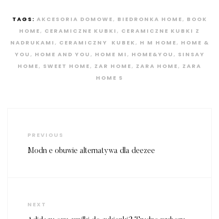
TAGS:
AKCESORIA DOMOWE
,
BIEDRONKA HOME
,
BOOK
HOME
,
CERAMICZNE KUBKI
,
CERAMICZNE KUBKI Z
NADRUKAMI
,
CERAMICZNY KUBEK
,
H M HOME
,
HOME &
YOU
,
HOME AND YOU
,
HOME MI
,
HOME&YOU
,
SINSAY
HOME
,
SWEET HOME
,
ZAR HOME
,
ZARA HOME
,
ZARA
HOME S
Nawigacja
wpisu
Previous
PREVIOUS
Post
Modn e obuwie alternatywa dla deezee
Next
NEXT
Post