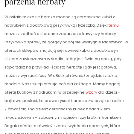
parzenia herbaty
W ostatnim czasie bardzo modne są ceramiczne kubki z
nadrukiem z dodatkową przykrywką i łyżeczką. Dzięki
temu
możesz zadbać o staranne zaparzanie kawy czy herbaty.
Przykrywka sprawi, że gorący napój nie wystygnie tak szybko. W
ofertach sklepów znajdują się również kubki z dodatkowym
sitkiem zawieszonym w środku, który jest świetną opcją, gdy
zaparzasz na przykład liściastą herbatę i gdy jest gotowa,
możesz wyrzucić fusy. W eButik.pl również znajdziesz takie
modele. Nasz sklep oferuje coś dla każdego. Mamy bogatą
ofertę kubków z nadrukami w przepiękne
wzory
dla dzieci –
bajkowe postaci, kolorowe rysunki, urocze zwierzątka i roślinki.
Z łatwością znajdziesz ceramiczny kubek z nadrukiem
młodzieżowym – zabawnym napisem czy krótkim komiksem.
Bogata oferta to również szeroki wybór dla dorosłych, które