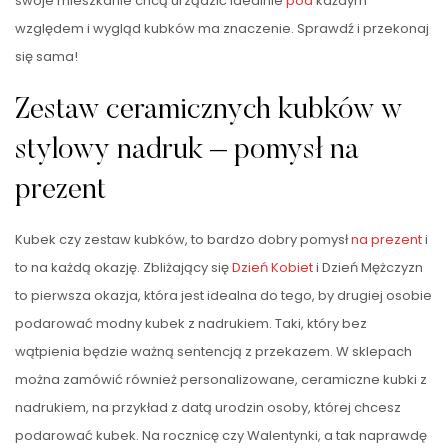
swoje mieszkanie chcą urządzić idealnie
pod
każdym
względem i wygląd kubków ma znaczenie. Sprawdź i przekonaj
się sama!
Zestaw ceramicznych kubków w
stylowy nadruk – pomysł na
prezent
Kubek czy zestaw kubków, to bardzo dobry pomysł
na prezent
i
to na każdą okazję. Zbliżający się
Dzień Kobiet
i Dzień Mężczyzn
to pierwsza okazja, która jest idealna do tego, by drugiej osobie
podarować modny kubek z nadrukiem. Taki, który bez
wątpienia będzie ważną sentencją z przekazem. W sklepach
można zamówić również personalizowane, ceramiczne kubki z
nadrukiem, na przykład z datą urodzin osoby, której chcesz
podarować kubek. Na rocznicę czy Walentynki, a tak naprawdę