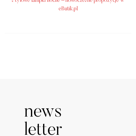
Stylowe lampki nocne – nowoczesne propozycje w
eButik.pl
news
letter