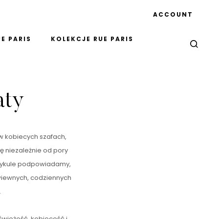
ACCOUNT
E PARIS
KOLEKCJE RUE PARIS
aty
 w kobiecych szafach,
ę niezależnie od pory
artykule podpowiadamy,
iewnych, codziennych
.
świeżość, kobiecość i