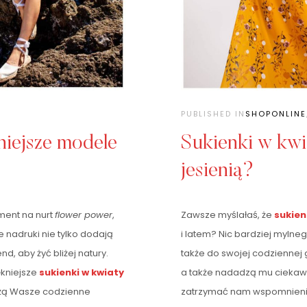
PUBLISHED IN
SHOPONLINE
niejsze modele
Sukienki w kwi
jesienią?
ent na nurt
flower power
,
Zawsze myślałaś, że
sukien
e nadruki nie tylko dodają
i latem? Nic bardziej mylnego
d, aby żyć bliżej natury.
także do swojej codziennej
ękniejsze
sukienki w kwiaty
a także nadadzą mu ciekaw
żą Wasze codzienne
zatrzymać nam wspomnienie