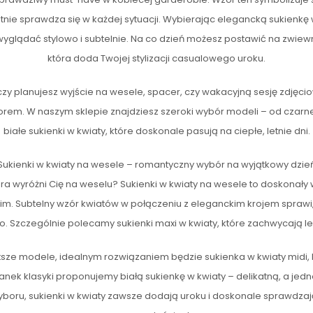
etnie sprawdza się w każdej sytuacji. Wybierając elegancką sukienkę
yglądać stylowo i subtelnie. Na co dzień możesz postawić na zwiewn
która doda Twojej stylizacji casualowego uroku.
czy planujesz wyjście na wesele, spacer, czy wakacyjną sesję zdjęci
rem. W naszym sklepie znajdziesz szeroki wybór modeli – od czarn
białe sukienki w kwiaty, które doskonale pasują na ciepłe, letnie dni.
Sukienki w kwiaty na wesele – romantyczny wybór na wyjątkowy dzie
tóra wyróżni Cię na weselu? Sukienki w kwiaty na wesele to doskonały
im. Subtelny wzór kwiatów w połączeniu z eleganckim krojem sprawi
o. Szczególnie polecamy sukienki maxi w kwiaty, które zachwycają lek
ótsze modele, idealnym rozwiązaniem będzie sukienka w kwiaty midi,
 fanek klasyki proponujemy białą sukienkę w kwiaty – delikatną, a je
yboru, sukienki w kwiaty zawsze dodają uroku i doskonale sprawdzają