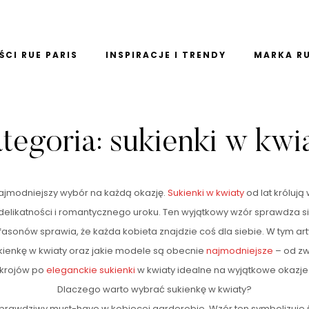
CI RUE PARIS
INSPIRACJE I TRENDY
MARKA RU
tegoria:
sukienki w kwi
Najmodniejszy wybór na każdą okazję.
Sukienki w kwiaty
od lat królują
delikatności i romantycznego uroku. Ten wyjątkowy wzór sprawdza si
fasonów sprawia, że każda kobieta znajdzie coś dla siebie. W tym 
kienkę w kwiaty oraz jakie modele są obecnie
najmodniejsze
– od zw
krojów po
eleganckie sukienki
w kwiaty idealne na wyjątkowe okazje
Dlaczego warto wybrać sukienkę w kwiaty?
 prawdziwy must-have w kobiecej garderobie. Wzór ten symbolizuje 