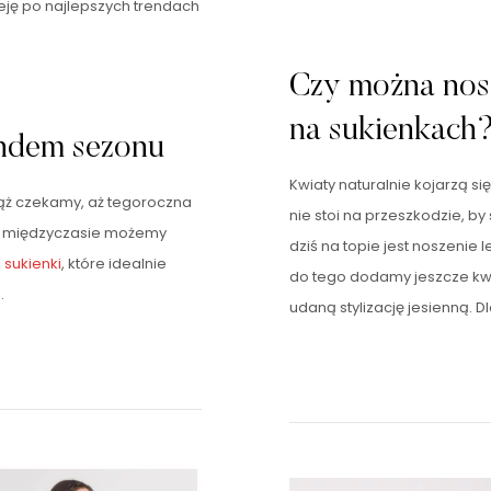
seję po najlepszych trendach
Czy można nosi
na sukienkach
ndem sezonu
Kwiaty naturalnie kojarzą si
iąż czekamy, aż tegoroczna
nie stoi na przeszkodzie, by 
W międzyczasie możemy
dziś na topie jest noszenie
e
sukienki
, które idealnie
do tego dodamy jeszcze kwi
…
udaną stylizację jesienną. 