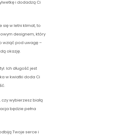
sylwetkę i dodadzą Ci
się w letni klimat, to
tkowym designem, który
rto wziąć pod uwagę –
dą okazję.
l. Ich długość jest
ka w kwiatki doda Ci
ść.
 czy wybierzesz białą
zacja będzie pełna
dbiją Twoje serce i