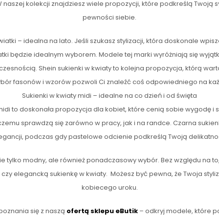
 W naszej kolekcji znajdziesz wiele propozycji, które podkreślą Twoją 
pewności siebie.
atki – idealna na lato. Jeśli szukasz stylizacji, która doskonale wpisze 
atki będzie idealnym wyborem. Modele tej marki wyróżniają się wyją
czesnością. Shein sukienki w kwiaty to kolejna propozycja, którą wa
ybór fasonów i wzorów pozwoli Ci znaleźć coś odpowiedniego na każ
Sukienki w kwiaty midi – idealne na co dzień i od święta
midi to doskonała propozycja dla kobiet, które cenią sobie wygodę i sty
 czemu sprawdzą się zarówno w pracy, jak i na randce. Czarna sukien
egancji, podczas gdy pastelowe odcienie podkreślą Twoją delikatno
 nie tylko modny, ale również ponadczasowy wybór. Bez względu na to,
, czy elegancką sukienkę w kwiaty. Możesz być pewna, że Twoja styli
kobiecego uroku.
oznania się z naszą
ofertą sklepu eButik
– odkryj modele, które po