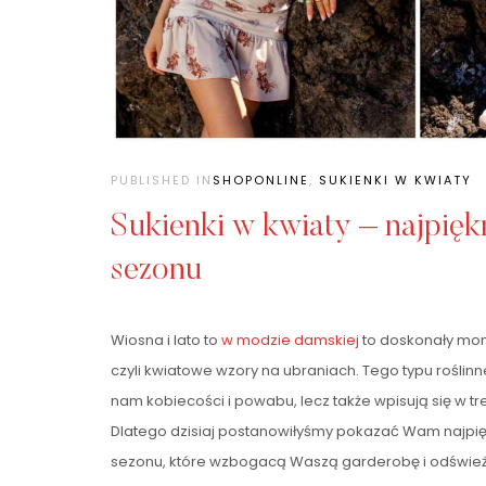
PUBLISHED IN
SHOPONLINE
,
SUKIENKI W KWIATY
Sukienki w kwiaty – najpięk
sezonu
Wiosna i lato to
w modzie damskiej
to doskonały mom
czyli kwiatowe wzory na ubraniach. Tego typu roślinn
nam kobiecości i powabu, lecz także wpisują się w tren
Dlatego dzisiaj postanowiłyśmy pokazać Wam najpi
sezonu, które wzbogacą Waszą garderobę i odświe