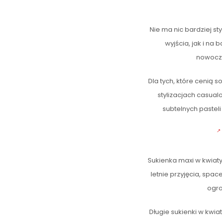
Nie ma nic bardziej s
wyjścia, jak i na
nowocze
Dla tych, które cenią 
stylizacjach casual
subtelnych pasteli
Sukienka maxi w kwiaty
letnie przyjęcia, spac
ogro
Długie sukienki w kwia