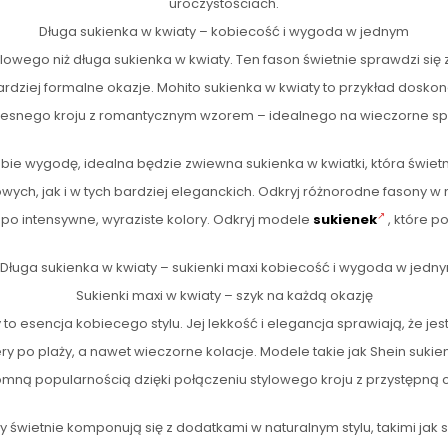
uroczystościach.
Długa sukienka w kwiaty – kobiecość i wygoda w jednym
tylowego niż długa sukienka w kwiaty. Ten fason świetnie sprawdzi si
 bardziej formalne okazje. Mohito sukienka w kwiaty to przykład dosk
snego kroju z romantycznym wzorem – idealnego na wieczorne sp
sobie wygodę, idealna będzie zwiewna sukienka w kwiatki, która świ
owych, jak i w tych bardziej eleganckich. Odkryj różnorodne fasony w
 po intensywne, wyraziste kolory. Odkryj modele
sukienek
, które p
Długa sukienka w kwiaty – sukienki maxi kobiecość i wygoda w jedn
Sukienki maxi w kwiaty – szyk na każdą okazję
 to esencja kobiecego stylu. Jej lekkość i elegancja sprawiają, że j
ery po plaży, a nawet wieczorne kolacje. Modele takie jak Shein sukie
mną popularnością dzięki połączeniu stylowego kroju z przystępną 
ty świetnie komponują się z dodatkami w naturalnym stylu, takimi jak