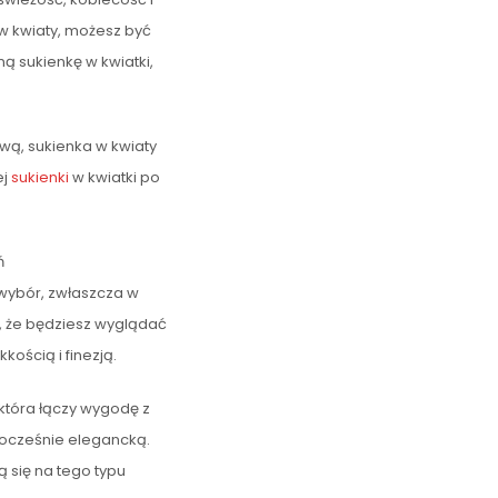
 w kwiaty, możesz być
ą sukienkę w kwiatki,
ową, sukienka w kwiaty
ej
sukienki
w kwiatki po
ń
 wybór, zwłaszcza w
, że będziesz wyglądać
kością i finezją.
 która łączy wygodę z
dnocześnie elegancką.
 się na tego typu