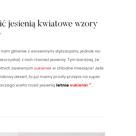
ć jesienią kwiatowe wzory
?
ę nam głównie z wiosennymi stylizacjami, jednak nic
skorzystać z nich również jesienią. Tym bardziej, że
 letnich zwiewnych
sukienek
w chłodne miesiące! Jeśli
atowy deseń, to już mamy prosty przepis na super
Dlaczego warto nosić jesienią
letnie
sukienki
…