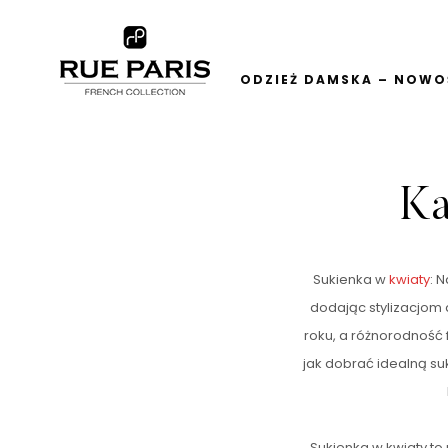
ODZIEŻ DAMSKA – NOWOŚ
Ka
Sukienka w
kwiaty
: 
dodając stylizacjom 
roku, a różnorodność 
jak dobrać idealną su
Sukienka w kwiaty to