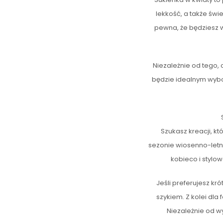
lekkość, a także świ
pewna, że będziesz w
Niezależnie od tego, 
będzie idealnym wybo
Szukasz kreacji, k
sezonie wiosenno-letn
kobieco i stylow
Jeśli preferujesz kr
szykiem. Z kolei dla
Niezależnie od w