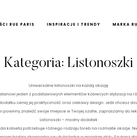
CI RUE PARIS
INSPIRACJE I TRENDY
MARKA RU
Kategoria:
Listonoszki
Uniwersalne listonoszki na każdą okazję
stanowi jeden z podstawowych elementów kobiecych stylizacji na r
 dodatku cenią jej praktyczność oraz ciekawy design. Jeśli chcesz d
ki powinny znaleźć swoje miejsce w Twojej szafie, zapraszamy do lekt
Listonoszki – modny dodatek
a kobieta potrzebuje różnego rodzaju toreb na rozmaite okazje. Nie
niem będzie shopperka czy duża torba w miejskim stylu. Szukasz dla