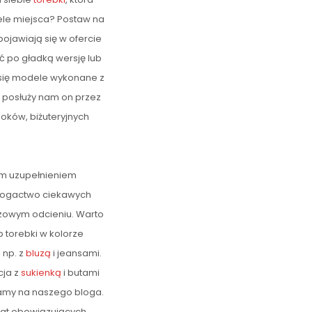
ele miejsca? Postaw na
pojawiają się w ofercie
ć po gładką wersję lub
się modele wykonane z
ą posłuży nam on przez
eloków, biżuteryjnych
ym uzupełnieniem
bogactwo ciekawych
ązowym odcieniu. Warto
 torebki w kolorze
 np. z
bluzą
i jeansami.
cja z
sukienką
i butami
zamy na naszego bloga.
emat obowiązujących