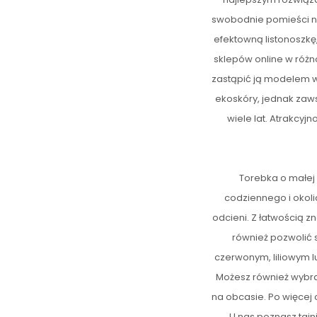
swobodnie pomieści na
efektowną listonoszkę,
sklepów online w różn
zastąpić ją modelem 
ekoskóry, jednak zaws
wiele lat. Atrakcyj
Torebka o małej
codziennego i oko
odcieni. Z łatwością 
również pozwolić 
czerwonym, liliowym lu
Możesz również wybrać
na obcasie. Po więcej
U nas poznasz tajn