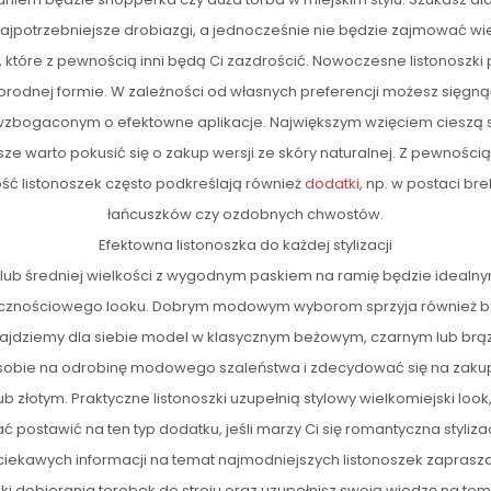
jpotrzebniejsze drobiazgi, a jednocześnie nie będzie zajmować wi
 które z pewnością inni będą Ci zazdrościć. Nowoczesne listonoszki 
orodnej formie. W zależności od własnych preferencji możesz sięgną
wzbogaconym o efektowne aplikacje. Największym wzięciem cieszą 
ze warto pokusić się o zakup wersji ze skóry naturalnej. Z pewności
ność listonoszek często podkreślają również
dodatki
, np. w postaci br
łańcuszków czy ozdobnych chwostów.
Efektowna listonoszka do każdej stylizacji
 lub średniej wielkości z wygodnym paskiem na ramię będzie idealn
licznościowego looku. Dobrym modowym wyborom sprzyja również 
znajdziemy dla siebie model w klasycznym beżowym, czarnym lub br
sobie na odrobinę modowego szaleństwa i zdecydować się na zakup
b złotym. Praktyczne listonoszki uzupełnią stylowy wielkomiejski look,
 postawić na ten typ dodatku, jeśli marzy Ci się romantyczna styliza
 ciekawych informacji na temat najmodniejszych listonoszek zapras
iki dobierania torebek do stroju oraz uzupełnisz swoją wiedzę na t