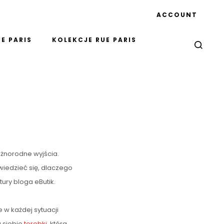
ACCOUNT
E PARIS
KOLEKCJE RUE PARIS
óżnorodne wyjścia.
owiedzieć się, dlaczego
ury bloga eButik.
 w każdej sytuacji
 siebie
torebki
, która