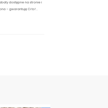
abaty dostępne na stronie i
ona – gwarantuję Ci to!…