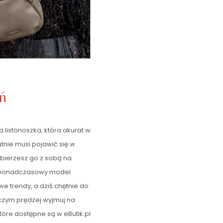
eń
 listonoszka, która akurat w
tnie musi pojawić się w
zabierzesz go z sobą na
ż ponadczasowy model
e trendy, a dziś chętnie do
 czym prędzej wyjmuj na
które dostępne są w eButik.pl