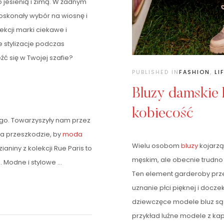
o jesienią i zimą. W żadnym
oskonały wybór na wiosnę i
kcji marki ciekawe i
e stylizacje podczas
ć się w Twojej szafie?
PUBLISHED IN
FASHION
,
LI
Bluzy damskie
kobiecość
nego. Towarzyszyły nam przez
 na przeszkodzie, by
moda
Wielu osobom
bluzy
kojarzą
aniny z kolekcji Rue Paris to
męskim, ale obecnie trudno
i. Modne i stylowe
…
Ten element garderoby prze
uznanie płci pięknej i docze
dziewczęce modele bluz są 
przykład luźne modele z ka