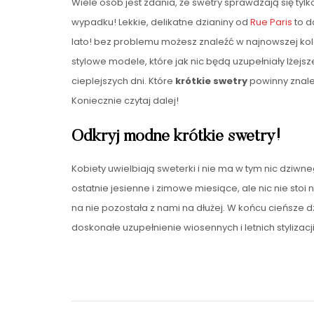
Wiele osób jest zdania, że swetry sprawdzają się tylk
wypadku! Lekkie, delikatne dzianiny od
Rue Paris
to d
lato! bez problemu możesz znaleźć w najnowszej kole
stylowe modele, które jak nic będą uzupełniały lżejsz
cieplejszych dni. Które
krótkie swetry
powinny znaleź
Koniecznie czytaj dalej!
Odkryj modne krótkie swetry!
Kobiety uwielbiają sweterki i nie ma w tym nic dziw
ostatnie jesienne i zimowe miesiące, ale nic nie stoi
na nie pozostała z nami na dłużej. W końcu cieńsze dzi
doskonałe uzupełnienie wiosennych i letnich stylizacj