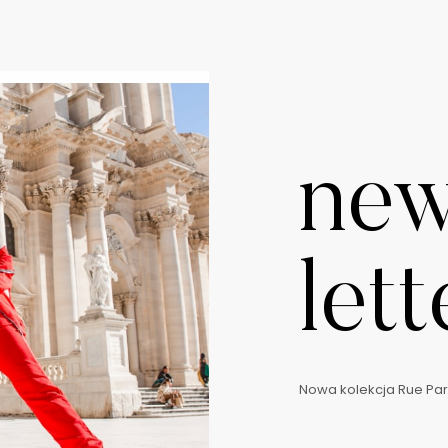
ne
lett
Nowa kolekcja Rue Pari