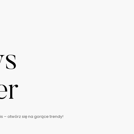
ws
er
s – otwórz się na gorące trendy!