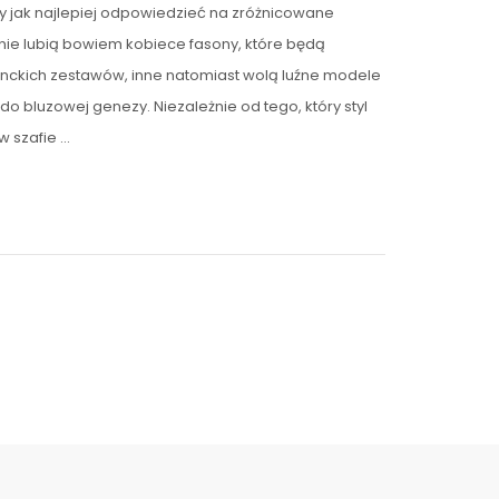
by jak najlepiej odpowiedzieć na zróżnicowane
nie lubią bowiem kobiece fasony, które będą
nckich zestawów, inne natomiast wolą luźne modele
 do bluzowej genezy. Niezależnie od tego, który styl
w szafie …