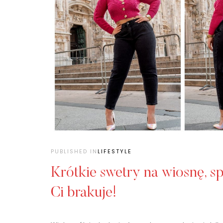
PUBLISHED IN
LIFESTYLE
Krótkie swetry na wiosnę, s
Ci brakuje!