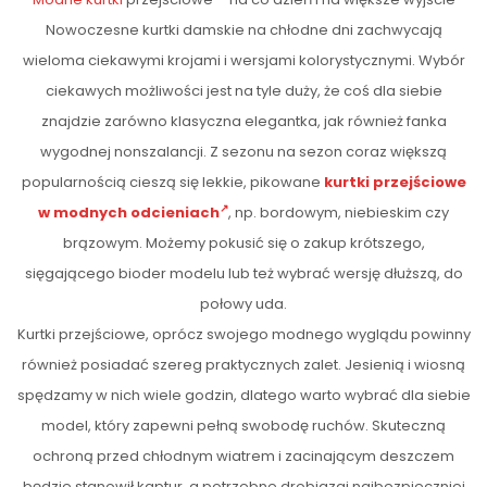
Nowoczesne kurtki damskie na chłodne dni zachwycają
wieloma ciekawymi krojami i wersjami kolorystycznymi. Wybór
ciekawych możliwości jest na tyle duży, że coś dla siebie
znajdzie zarówno klasyczna elegantka, jak również fanka
wygodnej nonszalancji. Z sezonu na sezon coraz większą
popularnością cieszą się lekkie, pikowane
kurtki przejściowe
w modnych odcieniach
, np. bordowym, niebieskim czy
brązowym. Możemy pokusić się o zakup krótszego,
sięgającego bioder modelu lub też wybrać wersję dłuższą, do
połowy uda.
Kurtki przejściowe, oprócz swojego modnego wyglądu powinny
również posiadać szereg praktycznych zalet. Jesienią i wiosną
spędzamy w nich wiele godzin, dlatego warto wybrać dla siebie
model, który zapewni pełną swobodę ruchów. Skuteczną
ochroną przed chłodnym wiatrem i zacinającym deszczem
będzie stanowił kaptur, a potrzebne drobiazgi najbezpieczniej