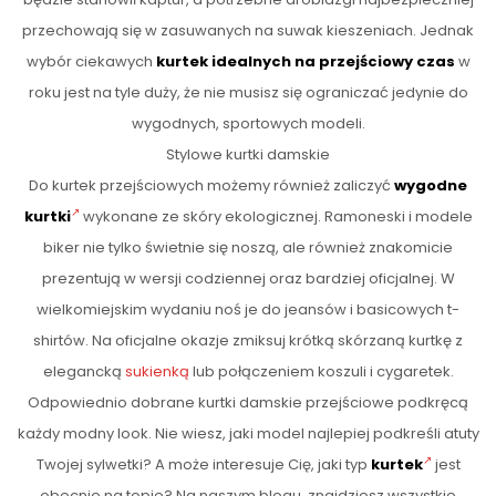
przechowają się w zasuwanych na suwak kieszeniach. Jednak
wybór ciekawych
kurtek idealnych na przejściowy czas
w
roku jest na tyle duży, że nie musisz się ograniczać jedynie do
wygodnych, sportowych modeli.
Stylowe kurtki damskie
Do kurtek przejściowych możemy również zaliczyć
wygodne
kurtki
wykonane ze skóry ekologicznej. Ramoneski i modele
biker nie tylko świetnie się noszą, ale również znakomicie
prezentują w wersji codziennej oraz bardziej oficjalnej. W
wielkomiejskim wydaniu noś je do jeansów i basicowych t-
shirtów. Na oficjalne okazje zmiksuj krótką skórzaną kurtkę z
elegancką
sukienką
lub połączeniem koszuli i cygaretek.
Odpowiednio dobrane kurtki damskie przejściowe podkręcą
każdy modny look. Nie wiesz, jaki model najlepiej podkreśli atuty
Twojej sylwetki? A może interesuje Cię, jaki typ
kurtek
jest
obecnie na topie? Na naszym blogu znajdziesz wszystkie