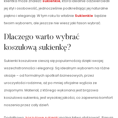
klientka może znaleźć
sukienkie
, która idealnie odzwierciedli
jej styl i osobowość, jednocześnie podkreślając jej naturalne
piękno i elegancję. W tym roku to właśnie
Sukienkie
będzie
twoim wyborem, ale jeszcze nie wiesz jaki fason wybrać.
Dlaczego warto wybrać
koszulową sukienkę?
Sukienki koszulowe cieszą się popularnością dzięki swojej
wszechstronności i elegancji. Są idealnym wyborem na różne
okazje – od formalnych spotkań biznesowych, przez
uroczystości rodzinne, aż po mniej oficjalne wyjścia ze
znajomymi. Materiał, z którego wykonana jest brązowa
koszulowa sukienka, jest wysokiej jakości, co zapewnia komfort
noszenia przez cały dzień.
Dodatkowo,
koszulowe sukienki
można łatwo stylizować. Pasują