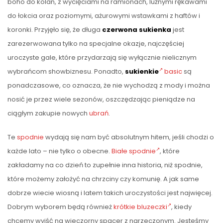
boho do kolan, z wycięciami na ramionach, luźnymi rękawami
do łokcia oraz poziomymi, ażurowymi wstawkami z haftów i
koronki. Przyjęło się, że długa
czerwona sukienka
jest
zarezerwowana tylko na specjalne okazje, najczęściej
uroczyste gale, które przydarzają się wyłącznie nielicznym
wybrańcom showbiznesu. Ponadto,
sukienkie
basic
są
ponadczasowe, co oznacza, że nie wychodzą z mody i można
nosić je przez wiele sezonów, oszczędzając pieniądze na
ciągłym zakupie nowych
ubrań
.
Te
spodnie
wydają się nam być absolutnym hitem, jeśli chodzi o
każde lato – nie tylko o obecne.
Białe spodnie
, które
zakładamy na co dzień to zupełnie inna historia, niż spodnie,
które możemy założyć na chrzciny czy komunię. A jak same
dobrze wiecie wiosną i latem takich uroczystości jest najwięcej.
Dobrym wyborem będą również
krótkie bluzeczki
, kiedy
chcemy wyjść na wieczorny spacer z narzeczonym. Jesteśmy