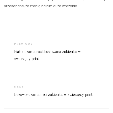
przekonane, że zrobią na nim duże wrażenie.
Nawigacja
wpisu
Previous
PREVIOUS
Post
Biało-czarna rozkloszowana sukienka w
zwierzęcy print
Next
NEXT
Post
Beżowo-czarna midi sukienka w zwierzęcy print