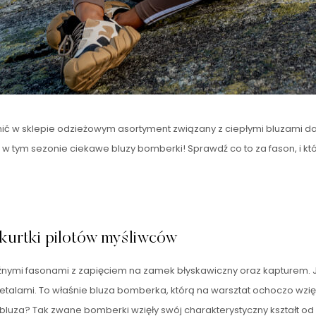
ełnić w sklepie odzieżowym asortyment związany z ciepłymi bluzami 
e w tym sezonie ciekawe bluzy bomberki! Sprawdź co to za fason, i kt
 kurtki pilotów myśliwców
źnymi fasonami z zapięciem na zamek błyskawiczny oraz kapturem. J
 detalami. To właśnie bluza bomberka, którą na warsztat ochoczo wz
bluza? Tak zwane bomberki wzięły swój charakterystyczny kształt od