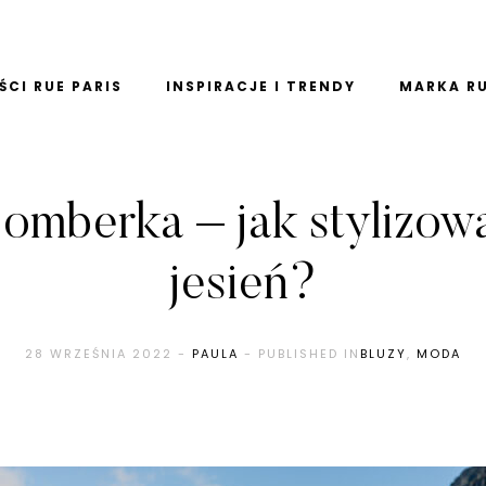
CI RUE PARIS
INSPIRACJE I TRENDY
MARKA RU
bomberka – jak stylizowa
jesień?
28 WRZEŚNIA 2022
-
PAULA
- PUBLISHED IN
BLUZY
,
MODA