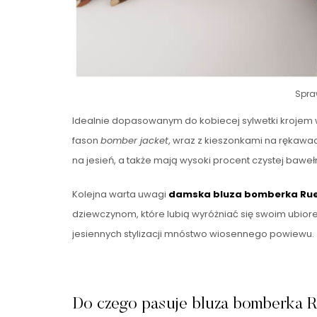
Spra
Idealnie dopasowanym do kobiecej sylwetki krojem w
fason
bomber jacket
, wraz z kieszonkami na rękaw
na jesień, a także mają wysoki procent czystej baw
Kolejna warta uwagi
damska bluza bomberka Rue P
dziewczynom, które lubią wyróżniać się swoim ubior
jesiennych stylizacji mnóstwo wiosennego powiewu.
Do czego pasuje bluza bomberka Ru