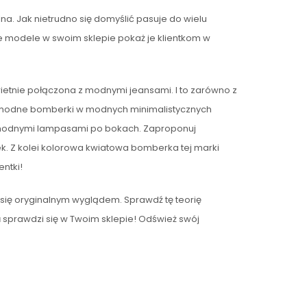
na. Jak nietrudno się domyślić pasuje do wielu
te modele w swoim sklepie pokaż je klientkom w
etnie połączona z modnymi jeansami. I to zarówno z
ż modne bomberki w modnych minimalistycznych
 z modnymi lampasami po bokach. Zaproponuj
k. Z kolei kolorowa kwiatowa bomberka tej marki
ntki!
ię oryginalnym wyglądem. Sprawdź tę teorię
u
sprawdzi się w Twoim sklepie! Odśwież swój