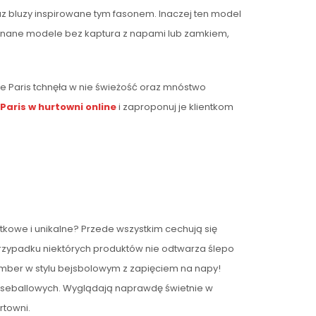
z bluzy inspirowane tym fasonem. Inaczej ten model
zpinane modele bez kaptura z napami lub zamkiem,
e Paris tchnęła w nie świeżość oraz mnóstwo
aris w hurtowni online
i zaproponuj je klientkom
tkowe i unikalne? Przede wszystkim cechują się
przypadku niektórych produktów nie odtwarza ślepo
bomber w stylu bejsbolowym z zapięciem na napy!
baseballowych. Wyglądają naprawdę świetnie w
rtowni.