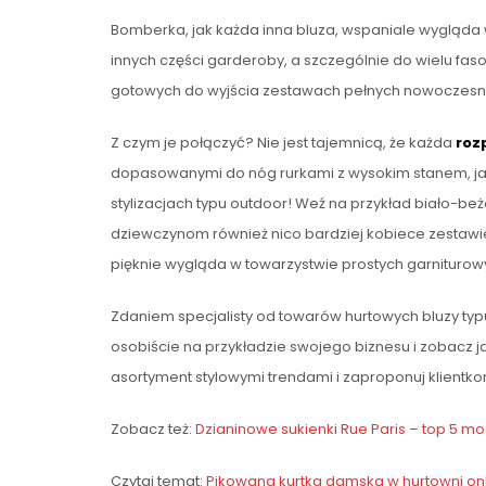
Bomberka, jak każda inna bluza, wspaniale wygląda w
innych części garderoby, a szczególnie do wielu fas
gotowych do wyjścia zestawach pełnych nowoczesne
Z czym je połączyć? Nie jest tajemnicą, że każda
roz
dopasowanymi do nóg rurkami z wysokim stanem, jak
stylizacjach typu outdoor! Weź na przykład biało-
dziewczynom również nico bardziej kobiece zestawi
pięknie wygląda w towarzystwie prostych garniturowyc
Zdaniem specjalisty od towarów hurtowych bluzy ty
osobiście na przykładzie swojego biznesu i zobacz j
asortyment stylowymi trendami i zaproponuj klientk
Zobacz też:
Dzianinowe sukienki Rue Paris – top 5 mo
Czytaj temat:
Pikowana kurtka damska w hurtowni onli