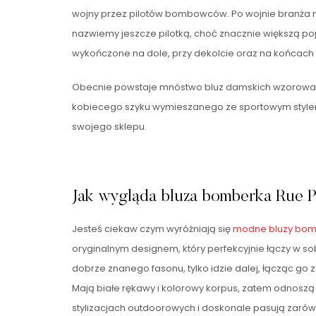
wojny przez pilotów bombowców. Po wojnie branża 
nazwiemy jeszcze pilotką, choć znacznie większą po
wykończone na dole, przy dekolcie oraz na końcac
Obecnie powstaje mnóstwo bluz damskich wzorowanych
kobiecego szyku wymieszanego ze sportowym stylem
swojego sklepu.
Jak wygląda bluza bomberka Rue Pa
Jesteś ciekaw czym wyróżniają się
modne bluzy bom
oryginalnym designem, który perfekcyjnie łączy w s
dobrze znanego fasonu, tylko idzie dalej, łącząc go
Mają białe rękawy i kolorowy korpus, zatem odnosz
stylizacjach outdoorowych i doskonale pasują zaró