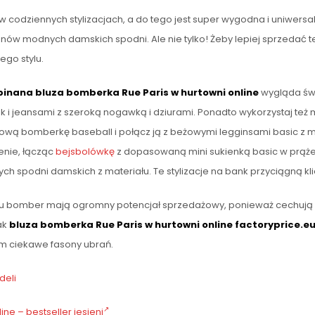
 codziennych stylizacjach, a do tego jest super wygodna i uniwersal
onów modnych damskich spodni. Ale nie tylko! Żeby lepiej sprzedać 
go stylu.
pinana bluza bomberka Rue Paris w hurtowni online
wygląda świ
 i jeansami z szeroką nogawką i dziurami. Ponadto wykorzystaj te
beżową bomberkę baseball i połącz ją z beżowymi legginsami basic
enie, łącząc
bejsbolówkę
z dopasowaną mini sukienką basic w prąże
h spodni damskich z materiału. Te stylizacje na bank przyciągną klie
pu bomber mają ogromny potencjał sprzedażowy, ponieważ cechują s
ak
bluza bomberka Rue Paris w hurtowni online factoryprice.e
om ciekawe fasony ubrań.
deli
ne – bestseller jesieni