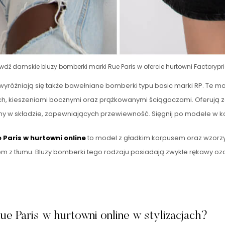
wdź damskie bluzy bomberki marki Rue Paris w ofercie hurtowni Factorypri
yróżniają się także bawełniane bomberki typu basic marki RP. Te mo
ach, kieszeniami bocznymi oraz prążkowanymi ściągaczami. Oferują
ełny w składzie, zapewniających przewiewność. Sięgnij po modele w 
aris w hurtowni online
to model z gładkim korpusem oraz wzorz
em z tłumu. Bluzy bomberki tego rodzaju posiadają zwykle rękawy o
e Paris w hurtowni online w stylizacjach?