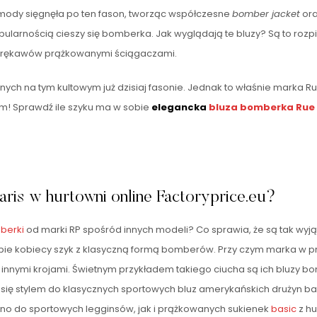
mody sięgnęła po ten fason, tworząc współczesne
bomber jacket
ora
pularnością cieszy się bomberka. Jak wyglądają te bluzy? Są to ro
h rękawów prążkowanymi ściągaczami.
 na tym kultowym już dzisiaj fasonie. Jednak to właśnie marka Ru
! Sprawdź ile szyku ma w sobie
elegancka
bluza bomberka Rue P
ris w hurtowni online Factoryprice.eu?
berki
od marki RP spośród innych modeli? Co sprawia, że są tak wyją
obie kobiecy szyk z klasyczną formą bomberów. Przy czym marka w 
 z innymi krojami. Świetnym przykładem takiego ciucha są ich bluzy 
ą się stylem do klasycznych sportowych bluz amerykańskich drużyn 
wno do sportowych legginsów, jak i prążkowanych sukienek
basic
z hu