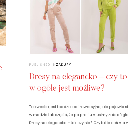
PUBLISHED IN
ZAKUPY
e
Dresy na elegancko – czy to
w ogóle jest możliwe?
Ta kwestia jest bardzo kontrowersyjna, ale pojawia s
w
w modzie tak często, że po prostu musimy zabrać gło
Dresy na elegancko – tak czy nie? Czy takie coś ma 