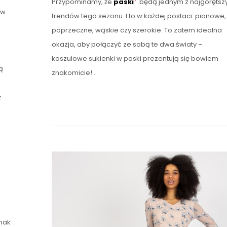
Przypominamy, że
paski
będą jednym z najgorętsz
w
trendów tego sezonu. I to w każdej postaci: pionowe,
poprzeczne, wąskie czy szerokie. To zatem idealna
okazja, aby połączyć ze sobą te dwa światy –
koszulowe sukienki w paski prezentują się bowiem
ą
znakomicie!…
z
dnak