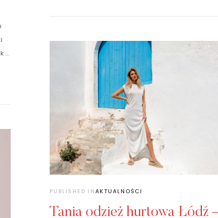
m
i
ak …
PUBLISHED IN
AKTUALNOŚCI
Tania odzież hurtowa Łódź 