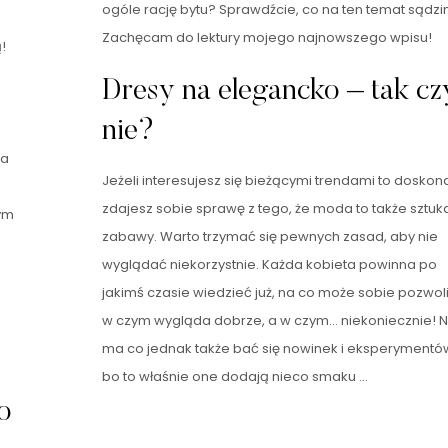
ogóle rację bytu? Sprawdźcie, co na ten temat sądzi
Zachęcam do lektury mojego najnowszego wpisu!
!
Dresy na elegancko – tak cz
nie?
na
Jeżeli interesujesz się bieżącymi trendami to doskon
zdajesz sobie sprawę z tego, że moda to także sztuk
ym
zabawy. Warto trzymać się pewnych zasad, aby nie
wyglądać niekorzystnie. Każda kobieta powinna po
jakimś czasie wiedzieć już, na co może sobie pozwoli
w czym wygląda dobrze, a w czym… niekoniecznie! N
ma co jednak także bać się nowinek i eksperymentó
bo to właśnie one dodają nieco smaku …
o