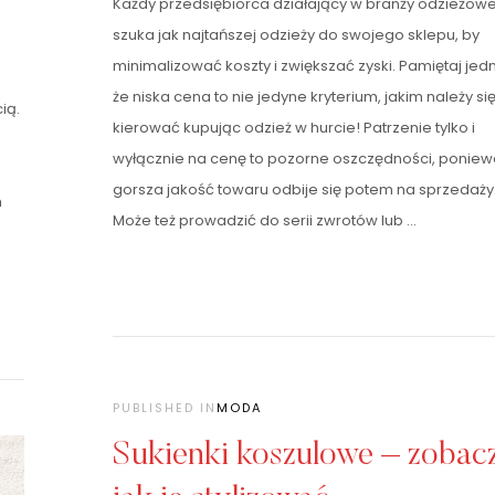
Każdy przedsiębiorca działający w branży odzieżowe
szuka jak najtańszej odzieży do swojego sklepu, by
minimalizować koszty i zwiększać zyski. Pamiętaj jed
że niska cena to nie jedyne kryterium, jakim należy si
ią.
kierować kupując odzież w hurcie! Patrzenie tylko i
wyłącznie na cenę to pozorne oszczędności, poniew
gorsza jakość towaru odbije się potem na sprzedaży
m
Może też prowadzić do serii zwrotów lub …
PUBLISHED IN
MODA
Sukienki koszulowe – zobac