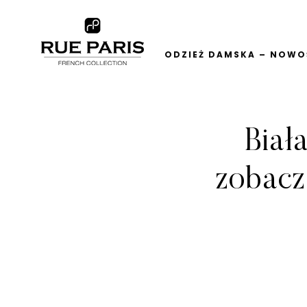
ODZIEŻ DAMSKA – NOWOŚ
Biał
zobacz