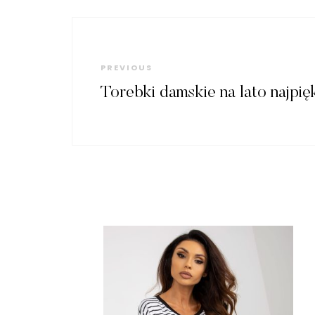
Nawigacja
wpisu
Previous
PREVIOUS
Post
Torebki damskie na lato najpię