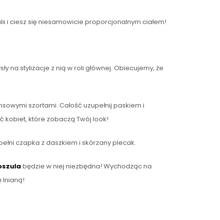
alii i ciesz się niesamowicie proporcjonalnym ciałem!
 na stylizacje z nią w roli głównej. Obiecujemy, że
sowymi szortami. Całość uzupełnij paskiem i
ć kobiet, które zobaczą Twój look!
pełni czapka z daszkiem i skórzany plecak.
oszula
będzie w niej niezbędna! Wychodząc na
 lnianą!