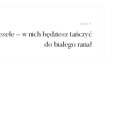
Next
NEXT
Post
esele – w nich będziesz tańczyć
do białego rana!