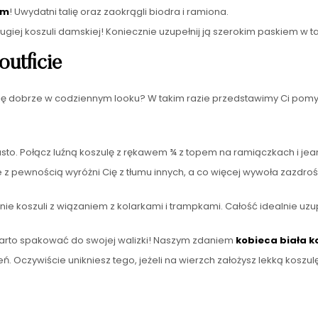
em
! Uwydatni talię oraz zaokrągli biodra i ramiona.
długiej koszuli damskiej! Koniecznie uzupełnij ją szerokim paskiem w t
outficie
ię dobrze w codziennym looku? W takim razie przedstawimy Ci pomysły
to. Połącz luźną koszulę z rękawem ¾ z topem na ramiączkach i jean
 z pewnością wyróżni Cię z tłumu innych, a co więcej wywoła zazdroś
ie koszuli z wiązaniem z kolarkami i trampkami. Całość idealnie uzu
 warto spakować do swojej walizki! Naszym zdaniem
kobieca biała k
. Oczywiście unikniesz tego, jeżeli na wierzch założysz lekką koszulę