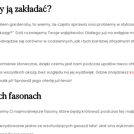
y ją zakładać?
 garderoby, to wiemy, że często sprawia ona problemy w stylizacji
kazję?”. Dziś rozwiejemy Twoje wątpliwości. Dlatego już na wstępie
najdzie się zarówno w codziennych, jak i tych bardziej oficjalnych s
 promienie słoneczne, dzięki czemu jest nam podczas upałów nieco c
 wszystkich okazji, bez względu na jej wydźwięk. Gdzie znajdziesz
ko
k.pl! Sprawdź jego ofertę już teraz!
ch fasonach
awimy Ci najmodniejsze fasony, które będą królować podczas tej i najb
zdecydowanie jedna ze wschodzących gwiazd lata! Jest ona wykonan