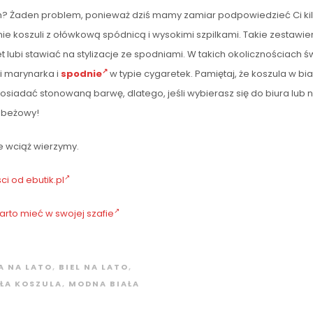
ch? Żaden problem, ponieważ dziś mamy zamiar podpowiedzieć Ci kilka 
 koszuli z ołówkową spódnicą i wysokimi szpilkami. Takie zestawien
t lubi stawiać na stylizacje ze spodniami. W takich okolicznościach ś
i marynarka i
spodnie
w typie cygaretek. Pamiętaj, że koszula w b
siadać stonowaną barwę, dlatego, jeśli wybierasz się do biura lub 
z beżowy!
e wciąż wierzymy.
i od ebutik.pl
arto mieć w swojej szafie
A NA LATO
,
BIEL NA LATO
,
ŁA KOSZULA
,
MODNA BIAŁA