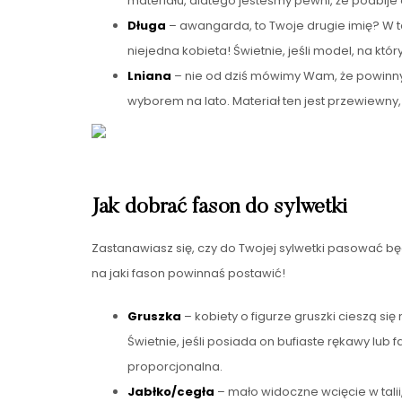
materiału, dlatego jesteśmy pewni, że podbije
Długa
– awangarda, to Twoje drugie imię? W ta
niejedna kobieta! Świetnie, jeśli model, na któ
Lniana
– nie od dziś mówimy Wam, że powinny
wyborem na lato. Materiał ten jest przewiewny
Jak dobrać fason do sylwetki
Zastanawiasz się, czy do Twojej sylwetki pasować bę
na jaki fason powinnaś postawić!
Gruszka
– kobiety o figurze gruszki cieszą 
Świetnie, jeśli posiada on bufiaste rękawy lu
proporcjonalna.
Jabłko/cegła
– mało widoczne wcięcie w talii