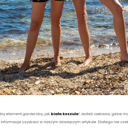
alny element garderoby, jak
biała koszula
! Jesteś ciekawa, gdzie mo
formacje uzyskasz w naszym dzisiejszym artykule. Dlatego nie czekaj d