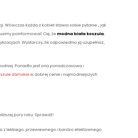
. Wówczas każda z kobiet stawia sobie pytanie „ jak
 musimy poinformować Cię, że
modna biała koszula
,
tylizacjach. Wystarczy, że odpowiednio ją uzupełnisz,
hłodniej. Ponadto jest ona ponadczasowa i
szule damskie
w dobrej cenie i najmodniejszych
liższej pory roku. Sprawdź!
a z lekkiego, przewiewnego i bardzo efektownego