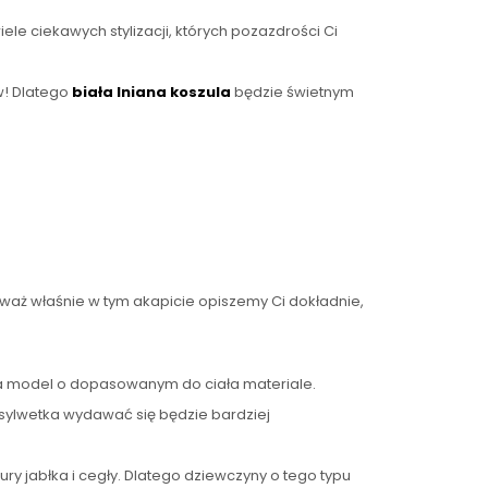
ele ciekawych stylizacji, których pozazdrości Ci
w! Dlatego
biała lniana koszula
będzie świetnym
eważ właśnie w tym akapicie opiszemy Ci dokładnie,
 na model o dopasowanym do ciała materiale.
a sylwetka wydawać się będzie bardziej
ury jabłka i cegły. Dlatego dziewczyny o tego typu