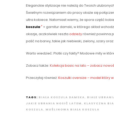
Eleganckie stylizacje nie należą do Twoich ulubiony
Świetnym rozwiązaniem do pracy okaże się połączenie
ultra kobiece. Natomiast wiemy, że spora część kobie
koszula
+ garnitur damski, w którego skład wchodz
okazje, aczkolwiek reszta
odzieży
również powinna po
paść na barwy, takie jak niebieski, zielony, szary ora
Warto wiedzieć: Plotki czy fakty? Modowe mity w któr
Zobacz także:
Kolekcja basic na lato – zobacz nowośc
Przeczytaj również:
Koszulki oversize – model który w
TAGS:
BIAŁA KOSZULA DAMSKA
,
BIAŁE UBRANI
JAKIE UBRANIA NOSIĆ LATEM
,
KLASYCZNA BIA
KOSZULA
,
MUŚLINOWA BIAŁA KOSZULA