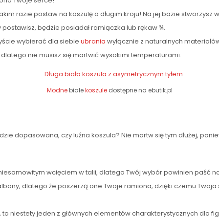
 ona Twoje serce!
kim razie postaw na koszulę o długim kroju! Na jej bazie stworzysz wi
ry postawisz, będzie posiadał ramiączka lub rękaw ¾.
ście wybierać dla siebie
ubrania
wyłącznie z naturalnych materiałó
, dlatego nie musisz się martwić wysokimi temperaturami.
Modne
białe
koszule
dostępne na ebutik.pl
dzie dopasowana, czy luźna koszula? Nie martw się tym dłużej, poni
się niesamowitym wcięciem w talii, dlatego Twój wybór powinien paść
b falbany, dlatego że poszerzą one Twoje ramiona, dzięki czemu Twoj
, to niestety jeden z głównych elementów charakterystycznych dla fig