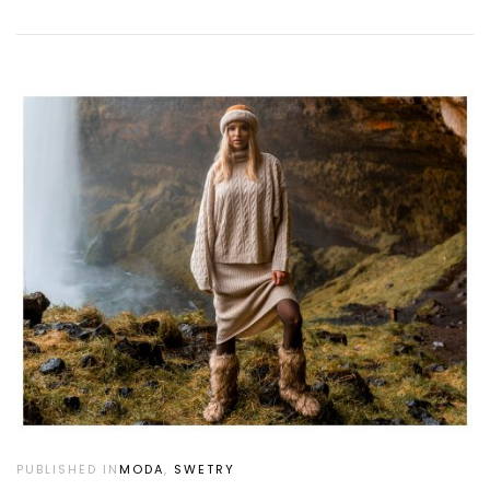
PUBLISHED IN
MODA
,
SWETRY