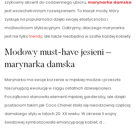
szykowny akcent do codziennego ubioru,
marynarka damska
jest wszechstronnym rozwiązaniem. To klasyk mody, który
zyskuje na popularności dzięki swojej elastyczności i
możliwościom stylizacyjnym. Odkryjmy, dlaczego marynarka
jest nie tylko
trendy
, ale także niezbędna w szafie każdej kobiety.
Modowy must-have jesieni –
marynarka damska
Marynarka ma swoje korzenie w męskiej modzie i przeszła
fascynującą ewolucję w ciągu ostatnich dziesięcioleci.
Początkowo stanowiła element męskiej garderoby, ale dzięki
postaciom takim jak Coco Chanel stała się nieodzowną częścią
damskiego stylu w latach 20. XX wieku. W okresie II wojny
światowej symbolizowała emancypację kobiet, a …