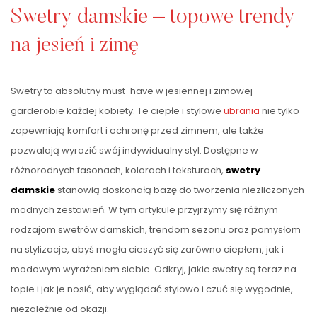
Swetry damskie – topowe trendy
na jesień i zimę
Swetry to absolutny must-have w jesiennej i zimowej
garderobie każdej kobiety. Te ciepłe i stylowe
ubrania
nie tylko
zapewniają komfort i ochronę przed zimnem, ale także
pozwalają wyrazić swój indywidualny styl. Dostępne w
różnorodnych fasonach, kolorach i teksturach,
swetry
damskie
stanowią doskonałą bazę do tworzenia niezliczonych
modnych zestawień. W tym artykule przyjrzymy się różnym
rodzajom swetrów damskich, trendom sezonu oraz pomysłom
na stylizacje, abyś mogła cieszyć się zarówno ciepłem, jak i
modowym wyrażeniem siebie. Odkryj, jakie swetry są teraz na
topie i jak je nosić, aby wyglądać stylowo i czuć się wygodnie,
niezależnie od okazji.