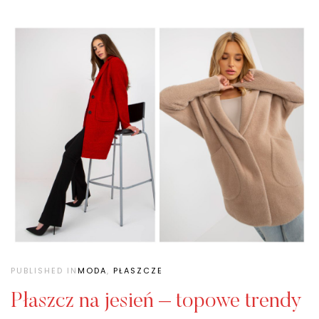
PUBLISHED IN
MODA
,
PŁASZCZE
Płaszcz na jesień – topowe trendy