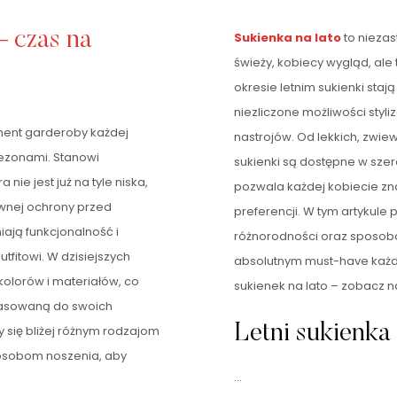
– czas na
Sukienka na lato
to niezas
świeży, kobiecy wygląd, ale
okresie letnim sukienki staj
niezliczone możliwości styl
ment garderoby każdej
nastrojów. Od lekkich, zwie
sezonami. Stanowi
sukienki są dostępne w sze
nie jest już na tyle niska,
pozwala każdej kobiecie zna
wnej ochrony przed
preferencji. W tym artykule 
iają funkcjonalność i
różnorodności oraz sposob
tfitowi. W dzisiejszych
absolutnym must-have każde
olorów i materiałów, co
sukienek na lato – zobacz 
pasowaną do swoich
Letni sukienka
my się bliżej różnym rodzajom
posobom noszenia, aby
…