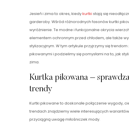
Jesień i zima to okres, kiedy
kurtki
stają się nieodłą
garderoby. Wśród różnorodnych fasonów kurtki piko
wyróżnienie. Te modne i funkcjonalne okrycia wierzchni
elementem ochronnym przed chłodem, ale także wy
stylizacyjnym. W tym artykule przyjrzymy się trendo
pikowanymi i podzielimy się pomysłami na to, jak styl
zima.
Kurtka pikowana – sprawdz
trendy
Kurtki pikowane to doskonałe połączenie wygody, cie
trendach znajdziemy wiele interesujących wariantów
przyciągną uwagę miłośniczek mody.