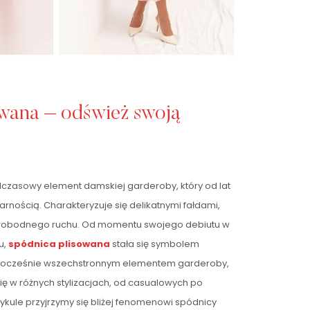
wana – odśwież swoją
dczasowy element damskiej garderoby, który od lat
arnością. Charakteryzuje się delikatnymi fałdami,
i swobodnego ruchu. Od momentu swojego debiutu w
u,
spódnica plisowana
stała się symbolem
ednocześnie wszechstronnym elementem garderoby,
ę w różnych stylizacjach, od casualowych po
tykule przyjrzymy się bliżej fenomenowi spódnicy