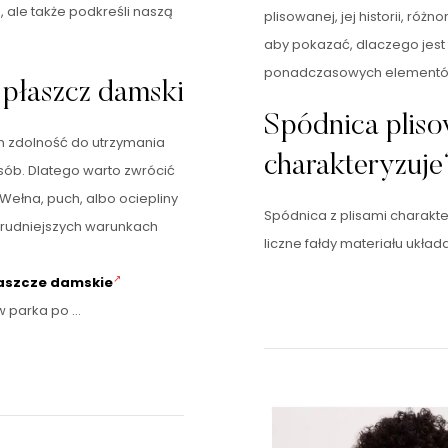
, ale także podkreśli naszą
plisowanej, jej historii, r
aby pokazać, dlaczego jest 
ponadczasowych elementów
 płaszcz damski
Spódnica pliso
h zdolność do utrzymania
charakteryzuje
sób. Dlatego warto zwrócić
Wełna, puch, albo ociepliny
Spódnica z plisami charakte
 trudniejszych warunkach
liczne fałdy materiału układ
aszcze damskie
w parka po …