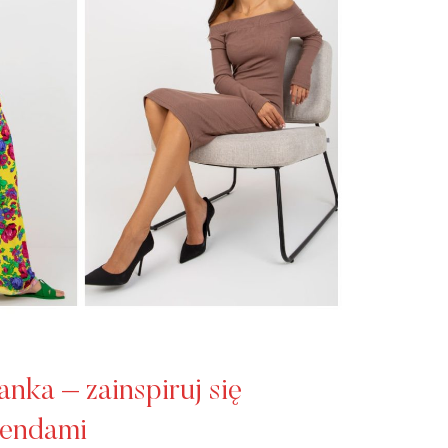
nka – zainspiruj się
rendami