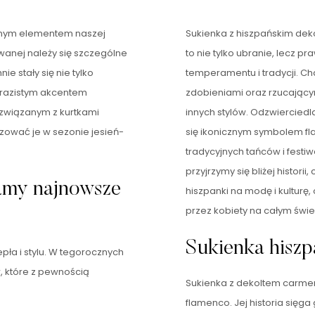
cznym elementem naszej
Sukienka z hiszpańskim deko
wanej należy się szczególne
to nie tylko ubranie, lecz p
e stały się nie tylko
temperamentu i tradycji. Ch
razistym akcentem
zdobieniami oraz rzucającym
m związanym z kurtkami
innych stylów. Odzwierciedla
izować je w sezonie jesień-
się ikonicznym symbolem 
tradycyjnych tańców i festi
przyjrzymy się bliżej histor
amy najnowsze
hiszpanki na modę i kulturę
przez kobiety na całym świe
Sukienka hiszpa
pła i stylu. W tegorocznych
, które z pewnością
Sukienka z dekoltem carmen
flamenco. Jej historia sięga 