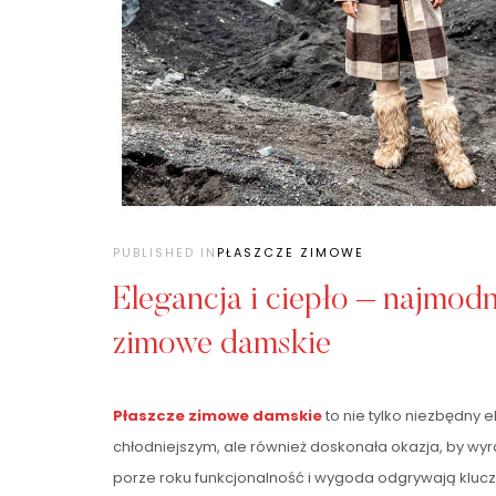
PUBLISHED IN
PŁASZCZE ZIMOWE
Elegancja i ciepło – najmodn
zimowe damskie
Płaszcze zimowe damskie
to nie tylko niezbędny 
chłodniejszym, ale również doskonała okazja, by wyraz
porze roku funkcjonalność i wygoda odgrywają klucz