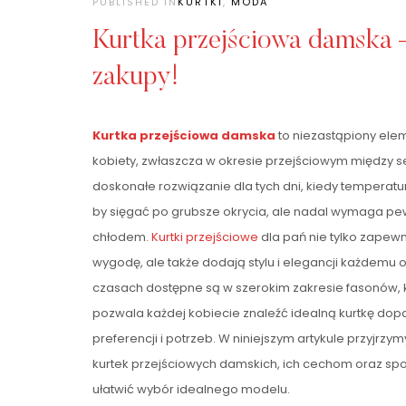
PUBLISHED IN
KURTKI
,
MODA
Kurtka przejściowa damska 
zakupy!
Kurtka przejściowa damska
to niezastąpiony ele
kobiety, zwłaszcza w okresie przejściowym między 
doskonałe rozwiązanie dla tych dni, kiedy temperatura 
by sięgać po grubsze okrycia, ale nadal wymaga pe
chłodem.
Kurtki przejściowe
dla pań nie tylko zapewn
wygodę, ale także dodają stylu i elegancji każdemu ou
czasach dostępne są w szerokim zakresie fasonów, k
pozwala każdej kobiecie znaleźć idealną kurtkę do
preferencji i potrzeb. W niniejszym artykule przyjrzy
kurtek przejściowych damskich, ich cechom oraz s
ułatwić wybór idealnego modelu.