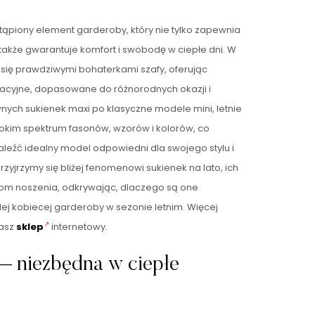
tąpiony element garderoby, który nie tylko zapewnia
 także gwarantuje komfort i swobodę w ciepłe dni. W
ą się prawdziwymi bohaterkami szafy, oferując
izacyjne, dopasowane do różnorodnych okazji i
wnych sukienek maxi po klasyczne modele mini, letnie
rokim spektrum fasonów, wzorów i kolorów, co
leźć idealny model odpowiedni dla swojego stylu i
przyjrzymy się bliżej fenomenowi sukienek na lato, ich
om noszenia, odkrywając, dlaczego są one
j kobiecej garderoby w sezonie letnim. Więcej
nasz
sklep
internetowy.
 – niezbędna w ciepłe