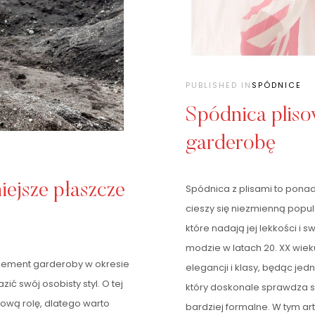
PUBLISHED IN
SPÓDNICE
Spódnica pliso
garderobę
iejsze płaszcze
Spódnica z plisami to pona
cieszy się niezmienną popul
które nadają jej lekkości 
modzie w latach 20. XX wiek
element garderoby w okresie
elegancji i klasy, będąc j
ić swój osobisty styl. O tej
który doskonale sprawdza si
ową rolę, dlatego warto
bardziej formalne. W tym ar