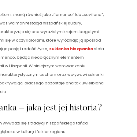
ltem, znaną również jako „flamenco” lub „sevillana”,
rawdziwa manifestacja hiszpańskiej kultury,
arakteryzuje się ona wyrazistym krojem, bogatymi
i się w oczy kolorami, które wyróżniają ją spośród
jąc pasję i radość życia,
sukienka hiszpanka
stała
flamenco, będąc nieodłącznym elementem
wali w Hiszpanii. W niniejszym wprowadzeniu
ii, charakterystycznym cechom oraz wpływowi sukienki
, odkrywając, dlaczego pozostaje ona tak uwielbiana
cie.
nka – jaka jest jej historia?
 wywodzi się z tradycji hiszpańskiego tańca
głęboko w kulturę i folklor regionu …