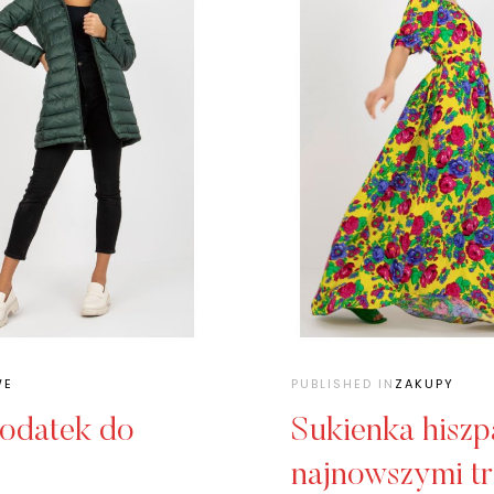
WE
PUBLISHED IN
ZAKUPY
dodatek do
Sukienka hiszpa
najnowszymi t