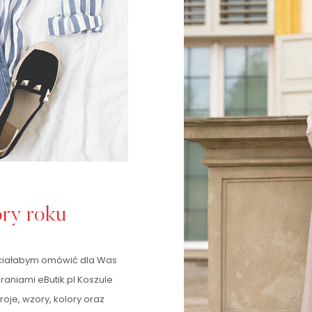
ory roku
chciałabym omówić dla Was
raniami eButik.pl Koszule
oje, wzory, kolory oraz