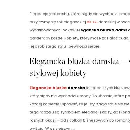
Elegancja jest cechą, która nigdy nie wychodzi z mod
przyjrzymy się roli eleganckiej
bluzki
damskiej w tworz
wyrafinowanych looków.
Elegancka bluzka dams
garderoby każdej kobiety, który może zdziałać cuda,
jej osobistego stylu i pewności siebie.
Elegancka bluzka damska – 
stylowej kobiety
Elegancka bluzka
damska
to jeden z tych kluczo
który nigdy nie wychodzi z mody. To ubranie, które p
każdej kobiecie i sprawić, że jej stylizacja staje się 
tego rodzaju są symbolem elegancji i klasy, doskona
różnych okazji – od spotkań biznesowych po romant
wyjścia. W dzisiejszym …