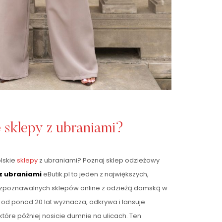
e sklepy z ubraniami?
olskie
sklepy
z ubraniami? Poznaj sklep odzieżowy
 z ubraniami
eButik.pl to jeden z największych,
ozpoznawalnych sklepów online z odzieżą damską w
ry od ponad 20 lat wyznacza, odkrywa i lansuje
które później nosicie dumnie na ulicach. Ten