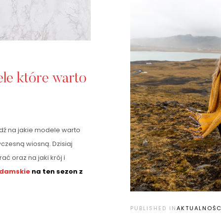
le które warto
dź na jakie modele warto
czesną wiosną. Dzisiaj
ć oraz na jaki krój i
 damskie
na ten sezon z
PUBLISHED IN
AKTUALNOŚC