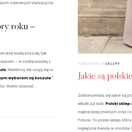
zech ciekawych stylizacji na
ory roku –
obie białą koszulę, tak
zgadzam – w szafie każdej z
PUBLISHED IN
SKLEPY
ula
. Niektórzy źle czują się w
Jakie są polski
nym wyborem są koszule
róż. Warto stawiać …
Zastanawiasz się jakie są p
eButik już dziś.
Polski sklep
najbardziej znanych oraz r
Polsce. To polski sklep, któ
najlepsze trendy w modzie, 