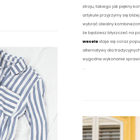
stroju, takiego jak piękny 
artykule przyjrzymy się bli
wybrać idealny kombinezon n
że będziesz błyszczeć na pa
wesele
staje się coraz pop
alternatywy dla tradycyjnyc
wygodne wykonanie sprawiaj
…