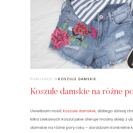
PUBLISHED IN
KOSZULE DAMSKIE
Koszule damskie na różne p
Uwielbiam nosić
koszule damskie
, dlatego dzisiaj 
kilka ciekawych koszul jakie oferuje modny sklep z ub
damskie na różne pory roku – doradzam konkretne kr