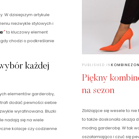
y. W dzisiejszym artykule
eniu niezwykle stylowych i
ka
to kluczowy element
 gdy chodzi o podkreślanie
wybór każdej
PUBLISHED IN
KOMBINEZON
Piękny kombin
na sezon
wych elementów garderoby,
otrafi dodać pewności siebie
Zbliżające się wesele to nie
niezwykle wyrafinowana. Bluzki
to także doskonała okazja 
le nadają się na wiele
modną garderobę. W tak wa
yczne kolacje czy codzienne
oszałamiająco i czuć się p