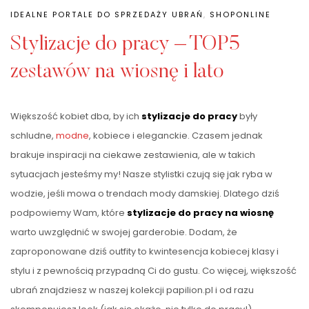
IDEALNE PORTALE DO SPRZEDAŻY UBRAŃ
,
SHOPONLINE
Stylizacje do pracy – TOP5
zestawów na wiosnę i lato
Większość kobiet dba, by ich
stylizacje do pracy
były
schludne,
modne
, kobiece i eleganckie. Czasem jednak
brakuje inspiracji na ciekawe zestawienia, ale w takich
sytuacjach jesteśmy my! Nasze stylistki czują się jak ryba w
wodzie, jeśli mowa o trendach mody damskiej. Dlatego dziś
podpowiemy Wam, które
stylizacje do pracy na wiosnę
warto uwzględnić w swojej garderobie. Dodam, że
zaproponowane dziś outfity to kwintesencja kobiecej klasy i
stylu i z pewnością przypadną Ci do gustu. Co więcej, większość
ubrań znajdziesz w naszej kolekcji papilion.pl i od razu