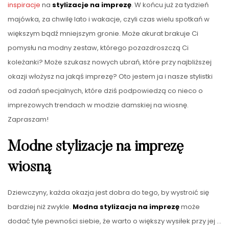
inspiracje
na
stylizacje na imprezę
. W końcu już za tydzień
majówka, za chwilę lato i wakacje, czyli czas wielu spotkań w
większym bądź mniejszym gronie. Może akurat brakuje Ci
pomysłu na modny zestaw, którego pozazdroszczą Ci
koleżanki? Może szukasz nowych ubrań, które przy najbliższej
okazji włożysz na jakąś imprezę? Oto jestem ja i nasze stylistki
od zadań specjalnych, które dziś podpowiedzą co nieco o
imprezowych trendach w modzie damskiej na wiosnę.
Zapraszam!
Modne stylizacje na imprezę
wiosną
Dziewczyny, każda okazja jest dobra do tego, by wystroić się
bardziej niż zwykle.
Modna stylizacja na imprezę
może
dodać tyle pewności siebie, że warto o większy wysiłek przy jej …