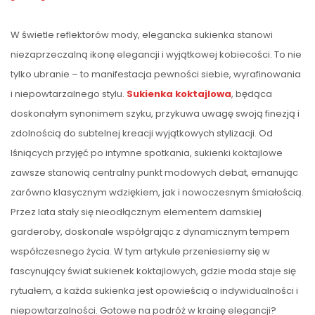
W świetle reflektorów mody, elegancka sukienka stanowi
niezaprzeczalną ikonę elegancji i wyjątkowej kobiecości. To nie
tylko ubranie – to manifestacja pewności siebie, wyrafinowania
i niepowtarzalnego stylu.
Sukienka koktajlowa
, będąca
doskonałym synonimem szyku, przykuwa uwagę swoją finezją i
zdolnością do subtelnej kreacji wyjątkowych stylizacji. Od
lśniących przyjęć po intymne spotkania, sukienki koktajlowe
zawsze stanowią centralny punkt modowych debat, emanując
zarówno klasycznym wdziękiem, jak i nowoczesnym śmiałością.
Przez lata stały się nieodłącznym elementem damskiej
garderoby, doskonale współgrając z dynamicznym tempem
współczesnego życia. W tym artykule przeniesiemy się w
fascynujący świat sukienek koktajlowych, gdzie moda staje się
rytuałem, a każda sukienka jest opowieścią o indywidualności i
niepowtarzalności. Gotowe na podróż w krainę elegancji?