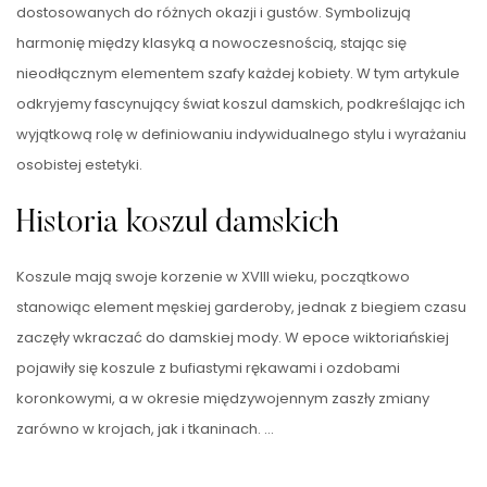
dostosowanych do różnych okazji i gustów. Symbolizują
harmonię między klasyką a nowoczesnością, stając się
nieodłącznym elementem szafy każdej kobiety. W tym artykule
odkryjemy fascynujący świat koszul damskich, podkreślając ich
wyjątkową rolę w definiowaniu indywidualnego stylu i wyrażaniu
osobistej estetyki.
Historia koszul damskich
Koszule mają swoje korzenie w XVIII wieku, początkowo
stanowiąc element męskiej garderoby, jednak z biegiem czasu
zaczęły wkraczać do damskiej mody. W epoce wiktoriańskiej
pojawiły się koszule z bufiastymi rękawami i ozdobami
koronkowymi, a w okresie międzywojennym zaszły zmiany
zarówno w krojach, jak i tkaninach. …