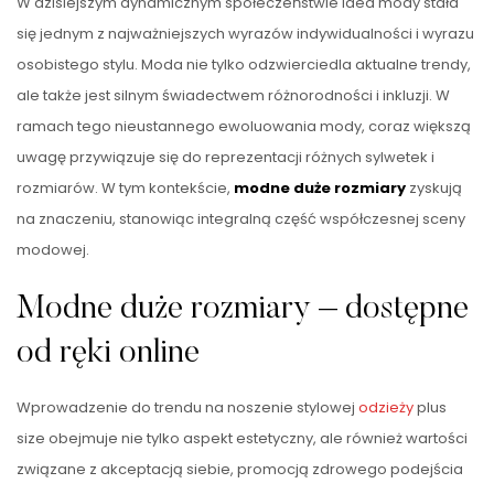
W dzisiejszym dynamicznym społeczeństwie idea mody stała
się jednym z najważniejszych wyrazów indywidualności i wyrazu
osobistego stylu. Moda nie tylko odzwierciedla aktualne trendy,
ale także jest silnym świadectwem różnorodności i inkluzji. W
ramach tego nieustannego ewoluowania mody, coraz większą
uwagę przywiązuje się do reprezentacji różnych sylwetek i
rozmiarów. W tym kontekście,
modne duże rozmiary
zyskują
na znaczeniu, stanowiąc integralną część współczesnej sceny
modowej.
Modne duże rozmiary – dostępne
od ręki online
Wprowadzenie do trendu na noszenie stylowej
odzieży
plus
size obejmuje nie tylko aspekt estetyczny, ale również wartości
związane z akceptacją siebie, promocją zdrowego podejścia