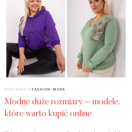
PUBLISHED IN
FASHION
,
MODA
Modne duże rozmiary – modele,
które warto kupić online