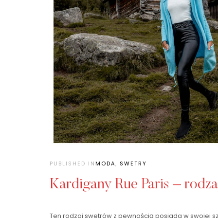
PUBLISHED IN
MODA
,
SWETRY
Kardigany Rue Paris – rodzaj
Ten rodzaj swetrów z pewnością posiada w swojej sza