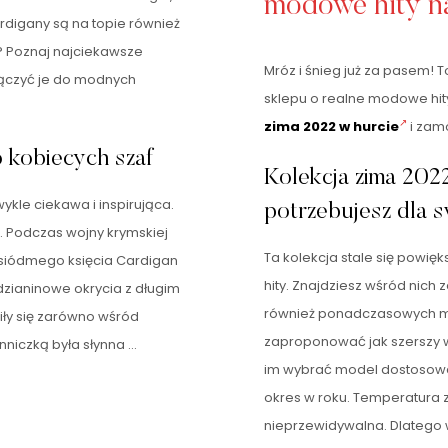
modowe hity na
ardigany są na topie również
? Poznaj najciekawsze
Mróz i śnieg już za pasem! 
ołączyć je do modnych
sklepu o realne modowe hity
zima 2022 w hurcie
i zam
 kobiecych szaf
Kolekcja zima 202
ykle ciekawa i inspirująca.
potrzebujesz dla s
. Podczas wojny krymskiej
Ta kolekcja stale się powi
 siódmego księcia Cardigan
hity. Znajdziesz wśród nic
dzianinowe okrycia z długim
również ponadczasowych m
ły się zarówno wśród
zaproponować jak szerszy w
nniczką była słynna …
im wybrać model dostosowa
okres w roku. Temperatura 
nieprzewidywalna. Dlatego