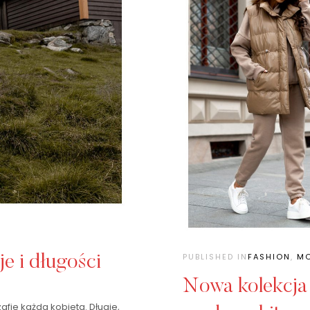
PUBLISHED IN
FASHION
,
M
e i długości
Nowa kolekcja
fie każda kobieta. Długie,