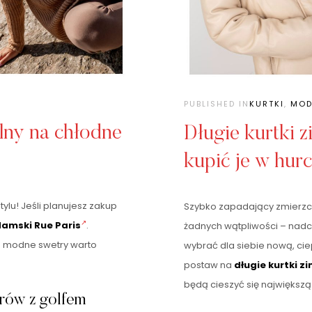
PUBLISHED IN
KURTKI
,
MOD
alny na chłodne
Długie kurtki 
kupić je w hur
ylu! Jeśli planujesz zakup
Szybko zapadający zmierzch
damski Rue Paris
.
żadnych wątpliwości – nadch
ie modne swetry warto
wybrać dla siebie nową, ciep
postaw na
długie kurtki z
będą cieszyć się największą
rów z golfem