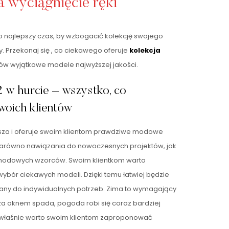
 wyciągnięcie ręki
To najlepszy czas, by wzbogacić kolekcję swojego
. Przekonaj się , co ciekawego oferuje
kolekcja
ów wyjątkowe modele najwyższej jakości.
2 w hurcie – wszystko, co
woich klientów
ększa i oferuje swoim klientom prawdziwe modowe
h zarówno nawiązania do nowoczesnych projektów, jak
odowych wzorców. Swoim klientkom warto
ybór ciekawych modeli. Dzięki temu łatwiej będzie
ny do indywidualnych potrzeb. Zima to wymagający
za oknem spada, pogoda robi się coraz bardziej
 właśnie warto swoim klientom zaproponować