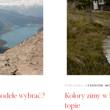
PUBLISHED IN
FASHION
,
M
 modele wybrać?
Kolory zimy w 
topie