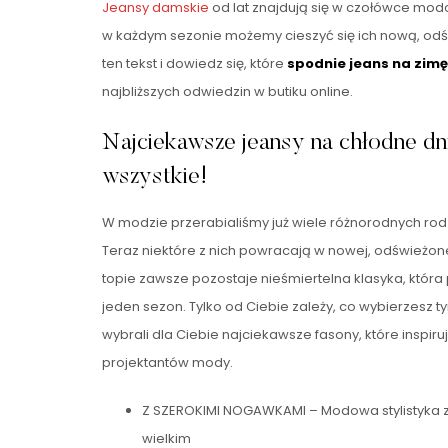
Jeansy damskie
od lat znajdują się w czołówce mo
w każdym sezonie możemy cieszyć się ich nową, odś
ten tekst i dowiedz się, które
spodnie jeans na zimę
najbliższych odwiedzin w butiku online.
Najciekawsze jeansy na chłodne dn
wszystkie!
W modzie przerabialiśmy już wiele różnorodnych ro
Teraz niektóre z nich powracają w nowej, odświeżon
topie zawsze pozostaje nieśmiertelna klasyka, która 
jeden sezon. Tylko od Ciebie zależy, co wybierzesz ty
wybrali dla Ciebie najciekawsze fasony, które inspir
projektantów mody.
Z SZEROKIMI NOGAWKAMI – Modowa stylistyka z 
wielkim