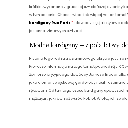
krótkie, wykonane z grubszej czy cieńszej dzianiny k
w tym sezonie. Chcesz wiedzieć więcej na ten temat
kardigany Rue Paris
i dowiedz się, jak stylowo d
jesienno-zimowych stylizacji.
Modne kardigany – z pola bitwy do
Historia tego rodzaju dzianinowego okrycia jest niezw
Pierwsze informacje na tego temat pochodzą z XIX w
żołnierze brytyjskiego dowódcy Jamesa Brudenella,
jako element wojskowej garderoby nosili rozpinane 
rękawem. Od tamtego czasu kardigany upowszechni
mężczyzn, jak również wśród kobiet. Wielką ich zwole