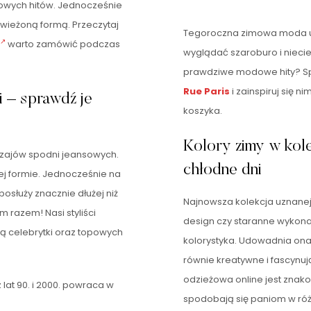
dowych hitów. Jednocześnie
wieżoną formą. Przeczytaj
Tegoroczna zimowa moda ud
warto zamówić podczas
wyglądać szaroburo i nieci
prawdziwe modowe hity? Spr
Rue Paris
i zainspiruj się 
i – sprawdź je
koszyka.
Kolory zimy w kole
dzajów spodni jeansowych.
chłodne dni
ej formie. Jednocześnie na
posłuży znacznie dłużej niż
Najnowsza kolekcja uznanej 
m razem! Nasi styliści
design czy staranne wykona
ują celebrytki oraz topowych
kolorystyka. Udowadnia ona,
równie kreatywne i fascynu
odzieżowa online jest znako
lat 90. i 2000. powraca w
spodobają się paniom w ró