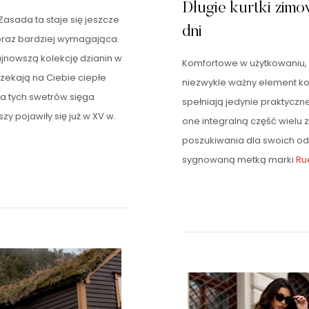
Długie kurtki zim
Zasada ta staje się jeszcze
dni
coraz bardziej wymagająca.
jnowszą kolekcję dzianin w
Komfortowe w użytkowaniu,
czekają na Ciebie ciepłe
niezwykle ważny element kob
 tych swetrów sięga
spełniają jedynie praktyczne
y pojawiły się już w XV w.
one integralną część wielu zi
poszukiwania dla swoich o
sygnowaną metką marki
Ru