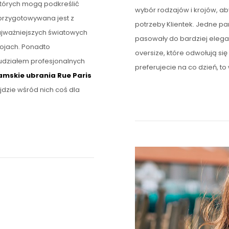
których mogą podkreślić
wybór rodzajów i krojów, a
przygotowywana jest z
potrzeby Klientek. Jedne pa
ajważniejszych światowych
pasowały do bardziej elega
ojach. Ponadto
oversize, które odwołują się
udziałem profesjonalnych
preferujecie na co dzień, to 
amskie ubrania Rue Paris
jdzie wśród nich coś dla