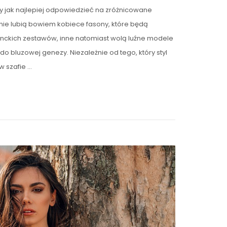
by jak najlepiej odpowiedzieć na zróżnicowane
nie lubią bowiem kobiece fasony, które będą
nckich zestawów, inne natomiast wolą luźne modele
 do bluzowej genezy. Niezależnie od tego, który styl
w szafie …