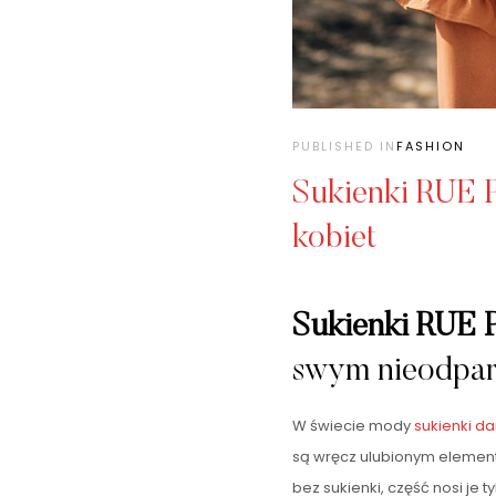
PUBLISHED IN
FASHION
Sukienki RUE 
kobiet
Sukienki RUE 
swym nieodpar
W świecie mody
sukienki d
są wręcz ulubionym element
bez sukienki, część nosi je 