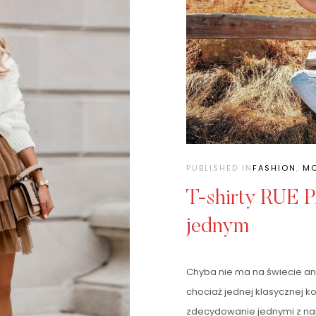
PUBLISHED IN
FASHION
,
M
T-shirty RUE 
jednym
Chyba nie ma na świecie ani 
chociaż jednej klasycznej kos
zdecydowanie jednymi z naj