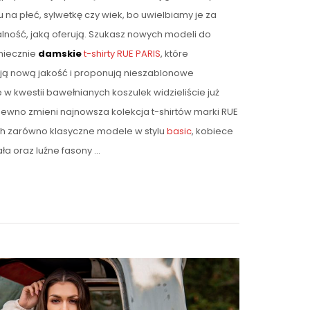
 na płeć, sylwetkę czy wiek, bo uwielbiamy je za
ność, jaką oferują. Szukasz nowych modeli do
oniecznie
damskie
t-shirty RUE PARIS
, które
ją nową jakość i proponują nieszablonowe
e w kwestii bawełnianych koszulek widzieliście już
pewno zmieni najnowsza kolekcja t-shirtów marki RUE
ich zarówno klasyczne modele w stylu
basic
, kobiece
a oraz luźne fasony …