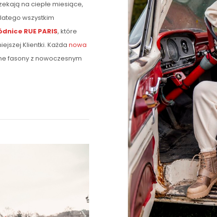
zekają na ciepłe miesiące,
latego wszystkim
ódnice RUE PARIS
, które
jszej Klientki. Każda
nowa
czne fasony z nowoczesnym