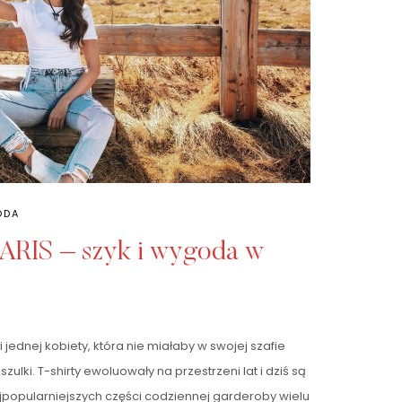
ODA
PARIS – szyk i wygoda w
jednej kobiety, która nie miałaby w swojej szafie
zulki. T-shirty ewoluowały na przestrzeni lat i dziś są
popularniejszych części codziennej garderoby wielu