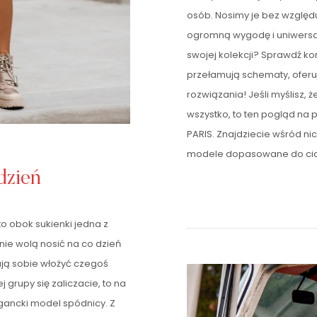
osób. Nosimy je bez względu
ogromną wygodę i uniwersal
swojej kolekcji? Sprawdź k
przełamują schematy, oferu
rozwiązania! Jeśli myślisz, ż
wszystko, to ten pogląd na 
PARIS. Znajdziecie wśród n
modele dopasowane do ciał
dzień
to obok sukienki jedna z
nie wolą nosić na co dzień
żają sobie włożyć czegoś
j grupy się zaliczacie, to na
gancki model spódnicy. Z