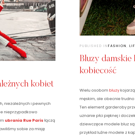
PUBLISHED IN
FASHION
,
LI
Bluzy damskie
kobiecość
ależnych kobiet
Wielu osobom
bluzy
kojarzą
męskim, ale obecnie trudno
h, niezależnych i pewnych
Ten element garderoby prze
cale nieprzypadkowo
uznanie płci pięknej i docze
iem
ubrania Rue Paris
łączą
dziewczęce modele bluz są 
awiliśmy sobie za misję
przykład luźne modele z ka